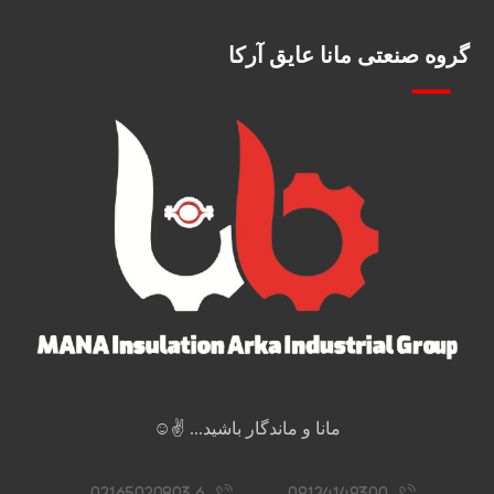
گروه صنعتی مانا عایق آرکا
مانا و ماندگار باشید... ✌️☺️
02165020803-6
09124149300