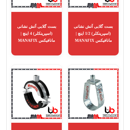
بست گلابی آتش نشانی
بست گلابی آتش نشانی
(اسپرینکلر) 1/2 اینچ |
(اسپرینکلر) 4 اینچ |
مانافیکس MANAFIX
مانافیکس MANAFIX