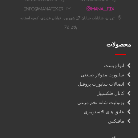
info@manafix.ir
Mana__fix
تهران، شادآباد، خیابان 17 شهریور، خیابان عزیزی، کوچه آستانه،
پلاک 76
محصولات
انواع بست
ساپورت مدولار صنعتی
اتصالات ساپورت پروفیل
کانال فلکسیبل
یونولیت شانه تخم مرغی
عایق های الاستومری
مافیکس