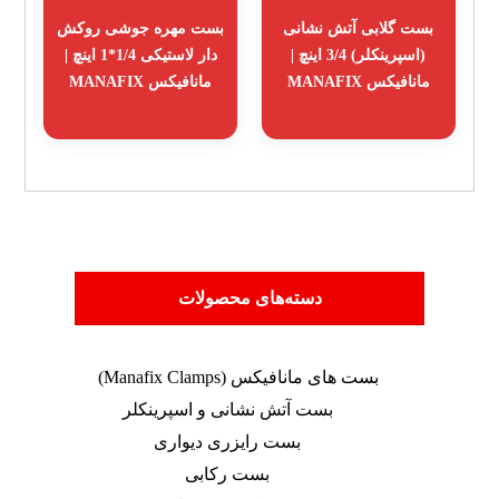
بست گلابی آتش نشانی
بست مهره جوشی روکش
(اسپرینکلر) 3/4 اینچ |
دار لاستیکی 1/4*1 اینچ |
مانافیکس MANAFIX
مانافیکس MANAFIX
دسته‌های محصولات
بست های مانافیکس (Manafix Clamps)
بست آتش نشانی و اسپرینکلر
بست رایزری دیواری
بست رکابی