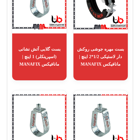
بست مهره جوشی روکش
بست گلابی آتش نشانی
دار لاستیکی 1/2*2 اینچ |
(اسپرینکلر) 1 اینچ |
مانافیکس MANAFIX
مانافیکس MANAFIX