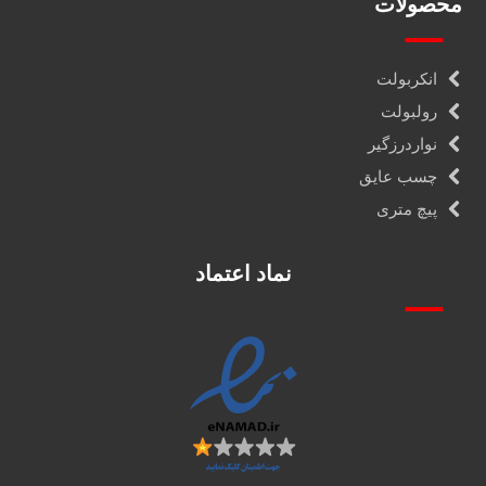
محصولات
انکربولت
رولبولت
نواردرزگیر
چسب عایق
پیچ متری
نماد اعتماد