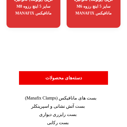
سایز 5 اینچ رزوه M6
سایز 5 اینچ رزوه M8
مانافیکس MANAFIX
مانافیکس MANAFIX
دسته‌های محصولات
بست های مانافیکس (Manafix Clamps)
بست آتش نشانی و اسپرینکلر
بست رایزری دیواری
بست رکابی