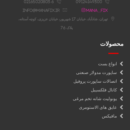
02165020803-6
09124149300
info@manafix.ir
Mana__fix
تهران، شادآباد، خیابان 17 شهریور، خیابان عزیزی، کوچه آستانه،
پلاک 76
محصولات
انواع بست
ساپورت مدولار صنعتی
اتصالات ساپورت پروفیل
کانال فلکسیبل
یونولیت شانه تخم مرغی
عایق های الاستومری
مافیکس