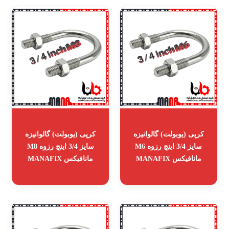
کرپی (یوبولت) گالوانیزه
کرپی (یوبولت) گالوانیزه
سایز 3/4 اینچ رزوه M6
سایز 3/4 اینچ رزوه M8
مانافیکس MANAFIX
مانافیکس MANAFIX