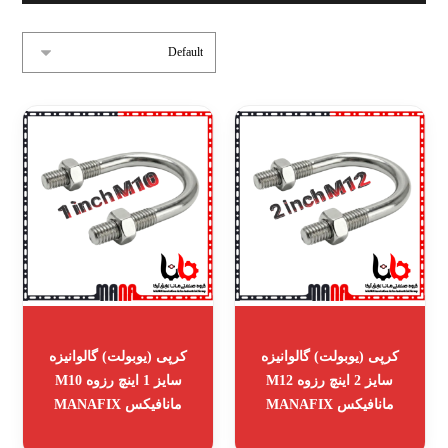
کرپی (یوبولت) گالوانیزه
کرپی (یوبولت) گالوانیزه
سایز 2 اینچ رزوه M12
سایز 1 اینچ رزوه M10
مانافیکس MANAFIX
مانافیکس MANAFIX