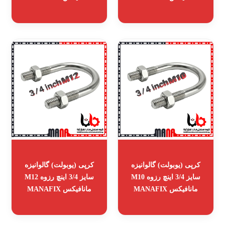
کرپی (یوبولت) گالوانیزه
کرپی (یوبولت) گالوانیزه
سایز 3/4 اینچ رزوه M10
سایز 3/4 اینچ رزوه M12
مانافیکس MANAFIX
مانافیکس MANAFIX