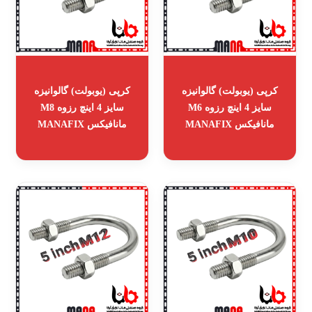
کرپی (یوبولت) گالوانیزه
کرپی (یوبولت) گالوانیزه
سایز 4 اینچ رزوه M6
سایز 4 اینچ رزوه M8
مانافیکس MANAFIX
مانافیکس MANAFIX