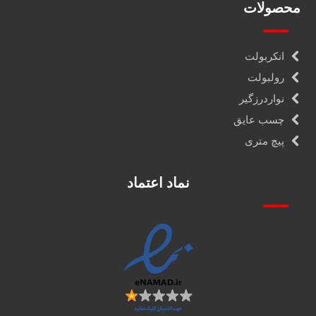
محصولات
انکربولت
رولبولت
نواردرزگیر
چسب عایق
پیچ متری
نماد اعتماد