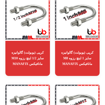
کرپی (یوبولت) گالوانیزه
کرپی (یوبولت) گالوانیزه
سایز 1 اینچ رزوه M8
سایز 1/2 اینچ رزوه M10
مانافیکس MANAFIX
مانافیکس MANAFIX