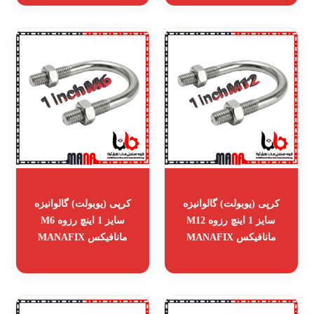
کرپی (یوبولت) گالوانیزه
کرپی (یوبولت) گالوانیزه
سایز 1 اینچ رزوه M12
سایز 1 اینچ رزوه M6
مانافیکس MANAFIX
مانافیکس MANAFIX