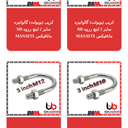
کرپی (یوبولت) گالوانیزه
کرپی (یوبولت) گالوانیزه
سایز 2 اینچ رزوه M6
سایز 2 اینچ رزوه M8
مانافیکس MANAFIX
مانافیکس MANAFIX