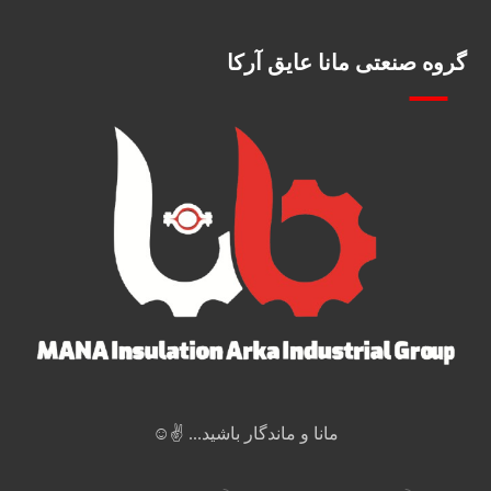
گروه صنعتی مانا عایق آرکا
مانا و ماندگار باشید... ✌️☺️