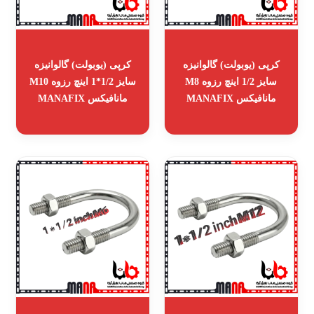
کرپی (یوبولت) گالوانیزه
کرپی (یوبولت) گالوانیزه
سایز 1/2 اینچ رزوه M8
سایز 1/2*1 اینچ رزوه M10
مانافیکس MANAFIX
مانافیکس MANAFIX