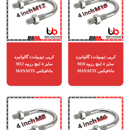
کرپی (یوبولت) گالوانیزه
کرپی (یوبولت) گالوانیزه
سایز 4 اینچ رزوه M10
سایز 4 اینچ رزوه M12
مانافیکس MANAFIX
مانافیکس MANAFIX