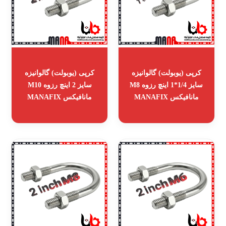
کرپی (یوبولت) گالوانیزه
کرپی (یوبولت) گالوانیزه
سایز 1/4*1 اینچ رزوه M8
سایز 2 اینچ رزوه M10
مانافیکس MANAFIX
مانافیکس MANAFIX