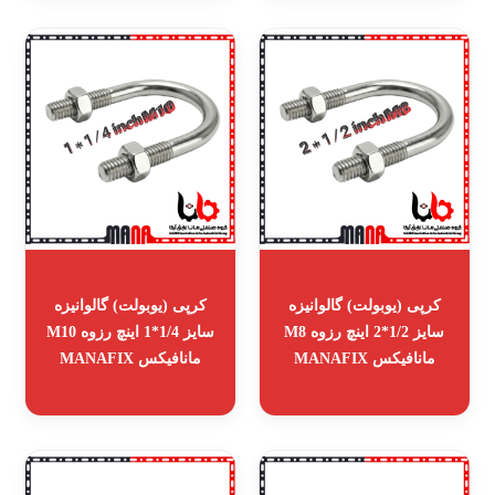
کرپی (یوبولت) گالوانیزه
کرپی (یوبولت) گالوانیزه
سایز 1/2*2 اینچ رزوه M8
سایز 1/4*1 اینچ رزوه M10
مانافیکس MANAFIX
مانافیکس MANAFIX