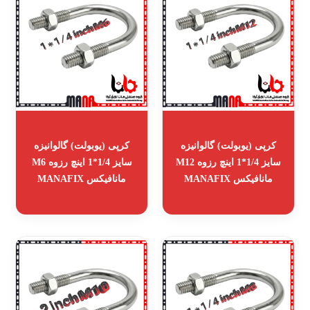
کرپی (یوبولت) گالوانیزه
کرپی (یوبولت) گالوانیزه
سایز 1/4*1 اینچ رزوه M12
سایز 1/4*1 اینچ رزوه M6
مانافیکس MANAFIX
مانافیکس MANAFIX