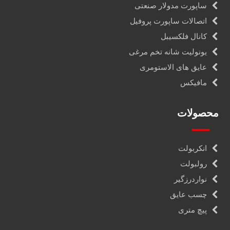
ساپورت مدولار صنعتی
اتصالات ساپورت پروفیل
کانال فلکسیبل
یونولیت شانه تخم مرغی
عایق های الاستومری
مافیکس
محصولات
انکربولت
رولبولت
نواردرزگیر
چسب عایق
پیچ متری