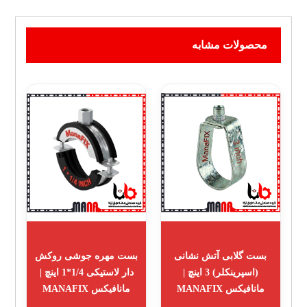
محصولات مشابه
بست گلابی آتش نشانی
بست مهره جوشی روکش
(اسپرینکلر) 3 اینچ |
دار لاستیکی 1/4*1 اینچ |
مانافیکس MANAFIX
مانافیکس MANAFIX