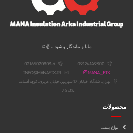
مانا و ماندگار باشید... ✌️☺️
02165020803-6
09124149300
info@manafix.ir
Mana__fix
تهران، شادآباد، خیابان 17 شهریور، خیابان عزیزی، کوچه آستانه،
پلاک 76
محصولات
انواع بست