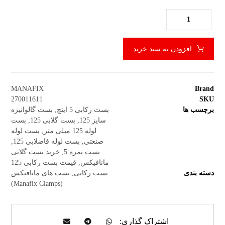
افزودن به سبد خرید
MANAFIX
Brand
270011611
SKU
برچسب ها
بست رکابی 5 اینچ
,
بست گالوانیزه
سایز 125
,
بست گلابی 125
,
بست
لوله 125 میلی متر
,
بست لوله
صنعتی
,
بست لوله فاضلابی 125
,
بست نمره 5
,
خرید بست گلابی
مانافیکس
,
قیمت بست رکابی 125
دسته بندی
بست رکابی
,
بست های مانافیکس
(Manafix Clamps)