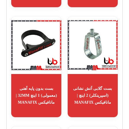
بست گلابی آتش نشانی
بست بدون پایه آهنی
(اسپرینکلر) 2 اینچ |
(معمولی) 1 اینچ 32MM |
مانافیکس MANAFIX
مانافیکس MANAFIX