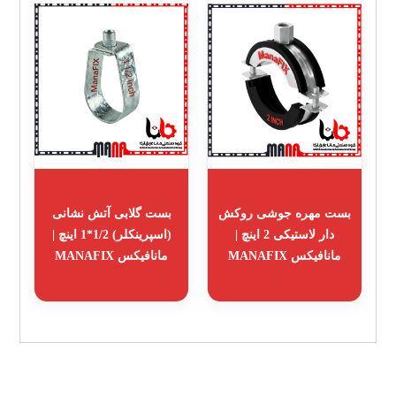
بست مهره جوشی روکش
بست گلابی آتش نشانی
دار لاستیکی 2 اینچ |
(اسپرینکلر) 1/2*1 اینچ |
مانافیکس MANAFIX
مانافیکس MANAFIX