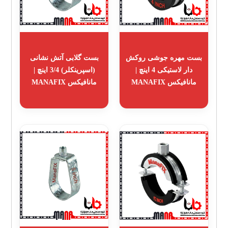
بست مهره جوشی روکش
بست گلابی آتش نشانی
دار لاستیکی 4 اینچ |
(اسپرینکلر) 3/4 اینچ |
مانافیکس MANAFIX
مانافیکس MANAFIX