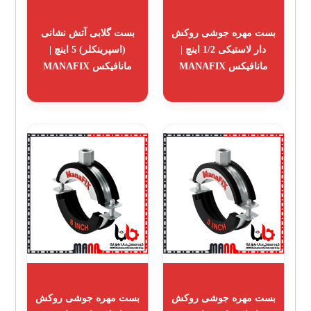
بست مهره جوشی روکش
بست گلابی آتش نشانی
دار لاستیکی 1/2 اینچ |
(اسپرینکلر) 5 اینچ |
مانافیکس MANAFIX
مانافیکس MANAFIX
بست مهره جوشی روکش
بست مهره جوشی روکش