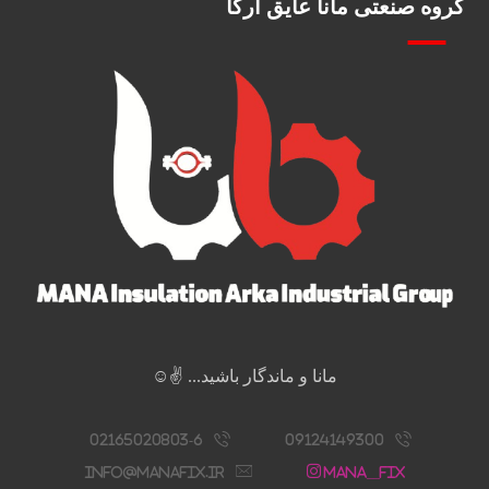
گروه صنعتی مانا عایق آرکا
مانا و ماندگار باشید... ✌️☺️
02165020803-6
09124149300
info@manafix.ir
Mana__fix