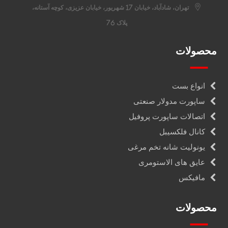
تهران، شادآباد، خیابان 17 شهریور، خیابان عزیزی، کوچه آستانه،
پلاک 76
محصولات
انواع بست
ساپورت مدولار صنعتی
اتصالات ساپورت پروفیل
کانال فلکسیبل
یونولیت شانه تخم مرغی
عایق های الاستومری
مافیکس
محصولات