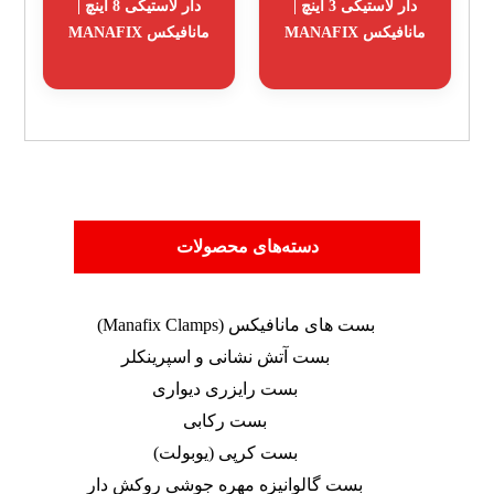
دار لاستیکی 3 اینچ |
دار لاستیکی 8 اینچ |
مانافیکس MANAFIX
مانافیکس MANAFIX
دسته‌های محصولات
بست های مانافیکس (Manafix Clamps)
بست آتش نشانی و اسپرینکلر
بست رایزری دیواری
بست رکابی
بست کرپی (یوبولت)
بست گالوانیزه مهره جوشی روکش دار