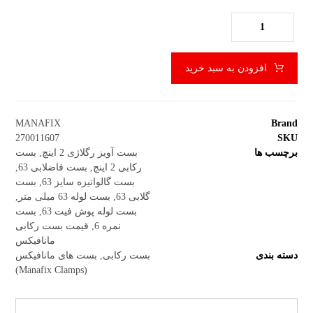
افزودن به سبد خرید
MANAFIX
Brand
270011607
SKU
برچسب ها
بست آویز رگلاژی 2 اینچ
,
بست
رکابی 2 اینچ
,
بست فاضلابی 63
,
بست گالوانیزه سایز 63
,
بست
گلابی 63
,
بست لوله 63 میلی متر
,
بست لوله پوش فیت 63
,
بست
نمره 6
,
قیمت بست رکابی
مانافیکس
دسته بندی
بست رکابی
,
بست های مانافیکس
(Manafix Clamps)