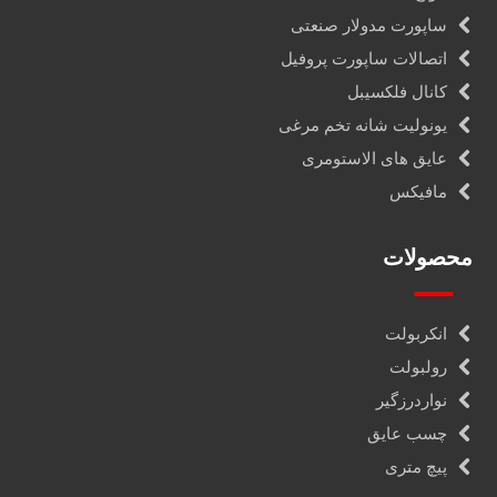
ساپورت مدولار صنعتی
اتصالات ساپورت پروفیل
کانال فلکسیبل
یونولیت شانه تخم مرغی
عایق های الاستومری
مافیکس
محصولات
انکربولت
رولبولت
نواردرزگیر
چسب عایق
پیچ متری