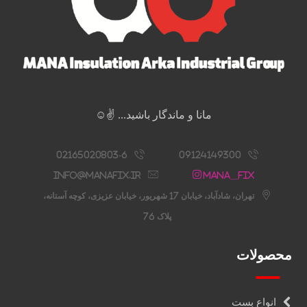
مانا و ماندگار باشید... ✌️☺️
02165020803-6
09124149300
info@manafix.ir
Mana__fix
تهران، شادآباد، خیابان 17 شهریور، خیابان عزیزی، کوچه آستانه،
پلاک 76
محصولات
انواع بست