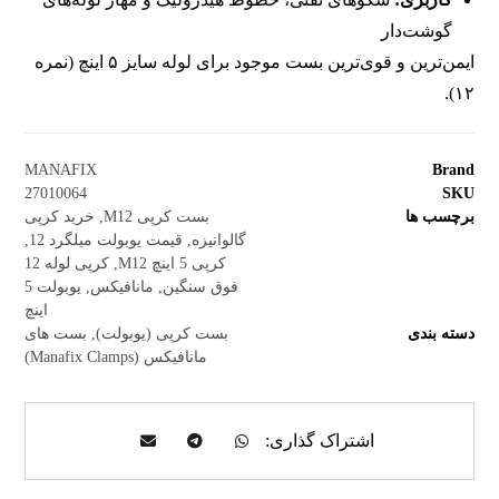
گوشت‌دار
ایمن‌ترین و قوی‌ترین بست موجود برای لوله سایز ۵ اینچ (نمره
۱۲).
MANAFIX
Brand
27010064
SKU
برچسب ها
بست کرپی M12
,
خرید کرپی
گالوانیزه
,
قیمت یوبولت میلگرد 12
,
کرپی 5 اینچ M12
,
کرپی لوله 12
فوق سنگین
,
مانافیکس
,
یوبولت 5
اینچ
دسته بندی
بست کرپی (یوبولت)
,
بست های
مانافیکس (Manafix Clamps)