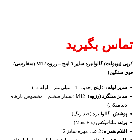
تماس بگیرید
کرپی (یوبولت) گالوانیزه سایز 5 اینچ – رزوه M12 (سفارشی/
فوق سنگین)
سایز لوله:
5 اینچ (حدود 141 میلی‌متر – لوله 12)
سایز میلگرد (رزوه):
M12 (بسیار ضخیم – مخصوص بارهای
دینامیکی)
پوشش:
گالوانیزه (ضد زنگ)
برند:
مانافیکس (ManaFix)
اقلام همراه:
2 عدد مهره سایز 12
کاربری:
سکوهای نفتی، خطوط هیدرولیک و مهار لوله‌های