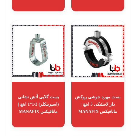
بست مهره جوشی روکش
بست گلابی آتش نشانی
دار لاستیکی 5 اینچ |
(اسپرینکلر) 1/2*1 اینچ |
مانافیکس MANAFIX
مانافیکس MANAFIX