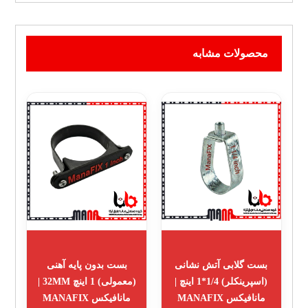
محصولات مشابه
بست گلابی آتش نشانی
بست بدون پایه آهنی
(اسپرینکلر) 1/4*1 اینچ |
(معمولی) 1 اینچ 32MM |
مانافیکس MANAFIX
مانافیکس MANAFIX