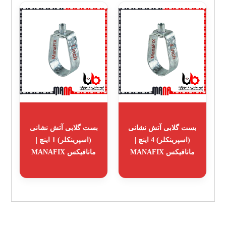
بست گلابی آتش نشانی
بست گلابی آتش نشانی
(اسپرینکلر) 4 اینچ |
(اسپرینکلر) 1 اینچ |
مانافیکس MANAFIX
مانافیکس MANAFIX