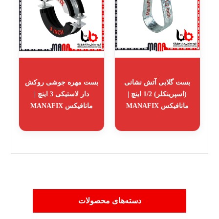
بست گلابی آتش نشانی
بست مهره جوشی روکش
(اسپرینکلر) 1/2 اینچ |
دار لاستیکی 3 اینچ |
مانافیکس MANAFIX
مانافیکس MANAFIX
دسته‌های محصولات