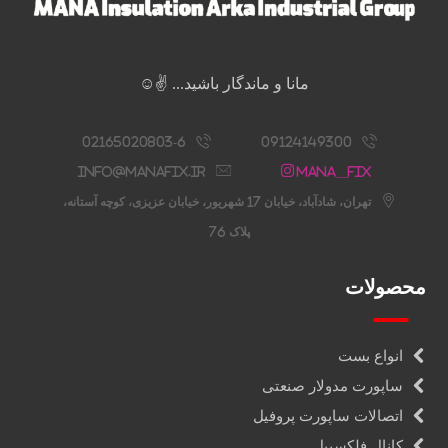
مانا و ماندگار باشید... ✌️☺️
02165020803-6
09124149300
info@manafix.ir
Mana__fix
تهران، شادآباد، خیابان 17 شهریور، خیابان عزیزی، کوچه آستانه،
پلاک 76
محصولات
انواع بست
ساپورت مدولار صنعتی
اتصالات ساپورت پروفیل
کانال فلکسیبل