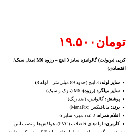
تومان
۱۹.۵۰۰
کرپی (یوبولت) گالوانیزه سایز 3 اینچ – رزوه M6 (مدل سبک/
اقتصادی)
سایز لوله:
3 اینچ (حدود 89 میلی‌متر – لوله 8)
سایز میلگرد (رزوه):
M6 (نازک و سبک)
پوشش:
گالوانیزه (ضد زنگ)
برند:
مانافیکس (ManaFix)
اقلام همراه:
2 عدد مهره سایز 6
کاربری:
لوله‌های فاضلاب (PVC)، هواکش‌ها و نصب آنتن
ارزان‌ترین گزینه برای مهار لوله‌های سایز ۳ که وزن کمی دارند.