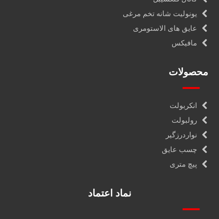
یونولیت شانه تخم مرغی
عایق های الاستومری
مافیکس
محصولات
انکربولت
رولبولت
نواردرزگیر
چسب عایق
پیچ متری
نماد اعتماد