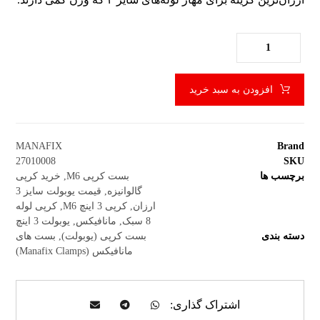
افزودن به سبد خرید
MANAFIX
Brand
27010008
SKU
برچسب ها
بست کرپی M6
,
خرید کرپی
گالوانیزه
,
قیمت یوبولت سایز 3
ارزان
,
کرپی 3 اینچ M6
,
کرپی لوله
8 سبک
,
مانافیکس
,
یوبولت 3 اینچ
دسته بندی
بست کرپی (یوبولت)
,
بست های
مانافیکس (Manafix Clamps)