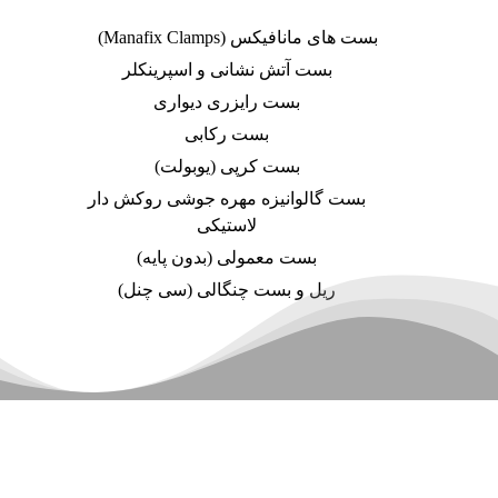
بست های مانافیکس (Manafix Clamps)
بست آتش نشانی و اسپرینکلر
بست رایزری دیواری
بست رکابی
بست کرپی (یوبولت)
بست گالوانیزه مهره جوشی روکش دار
لاستیکی
بست معمولی (بدون پایه)
ریل و بست چنگالی (سی چنل)