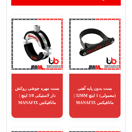
بست بدون پایه آهنی
بست مهره جوشی روکش
(معمولی) 1 اینچ 32MM |
دار لاستیکی 3/8 اینچ |
مانافیکس MANAFIX
مانافیکس MANAFIX