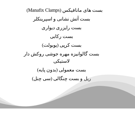
بست های مانافیکس (Manafix Clamps)
بست آتش نشانی و اسپرینکلر
بست رایزری دیواری
بست رکابی
بست کرپی (یوبولت)
بست گالوانیزه مهره جوشی روکش دار
لاستیکی
بست معمولی (بدون پایه)
ریل و بست چنگالی (سی چنل)