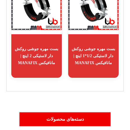
بست مهره جوشی روکش
بست مهره جوشی روکش
دار لاستیکی 1/2*1 اینچ |
دار لاستیکی 2 اینچ |
مانافیکس MANAFIX
مانافیکس MANAFIX
دسته‌های محصولات