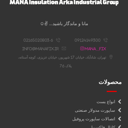
مانا و ماندگار باشید... ✌️☺️
02165020803-6
09124149300
info@manafix.ir
Mana__fix
تهران، شادآباد، خیابان 17 شهریور، خیابان عزیزی، کوچه آستانه،
پلاک 76
محصولات
انواع بست
ساپورت مدولار صنعتی
اتصالات ساپورت پروفیل
کانال فلکسیبل