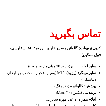
تماس بگیرید
کرپی (یوبولت) گالوانیزه سایز 3 اینچ – رزوه M12 (سفارشی/
فوق سنگین)
سایز لوله:
3 اینچ (حدود 90 میلی‌متر – لوله 8)
سایز میلگرد (رزوه):
M12 (بسیار ضخیم – مخصوص بارهای
دینامیکی)
پوشش:
گالوانیزه (ضد زنگ)
برند:
مانافیکس (ManaFix)
اقلام همراه:
2 عدد مهره سایز 12
کاربری:
سکوهای نفتی، خطوط هیدرولیک و مهار لوله‌های