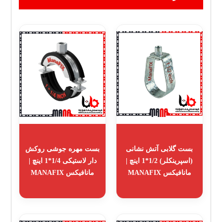
بست گلابی آتش نشانی
بست مهره جوشی روکش
(اسپرینکلر) 1/2*1 اینچ |
دار لاستیکی 1/4*1 اینچ |
مانافیکس MANAFIX
مانافیکس MANAFIX