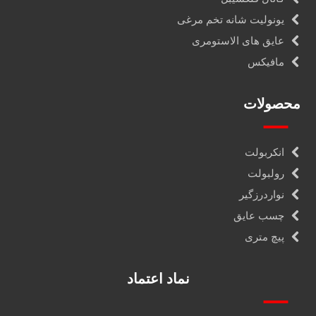
یونولیت شانه تخم مرغی
عایق های الاستومری
مافیکس
محصولات
انکربولت
رولبولت
نواردرزگیر
چسب عایق
پیچ متری
نماد اعتماد