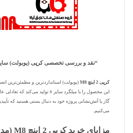
“نقد و بررسی تخصصی کرپی (
یوبولت
) سایز 2 اینچ رزوه M8 مانافی
کرپی 2 اینچ M8
(یوبولت) استانداردترین و مطمئن‌ترین اتصال برای لوله‌ه
این محصول را با میلگرد سایز ۸ تولی
گاز یا آتش‌نشانی پروژه خود به دنبال بستی هستید که تأییدی
می‌کنیم.
مزایای خرید کرپی 2 اینچ M8 (مدل استاندارد)