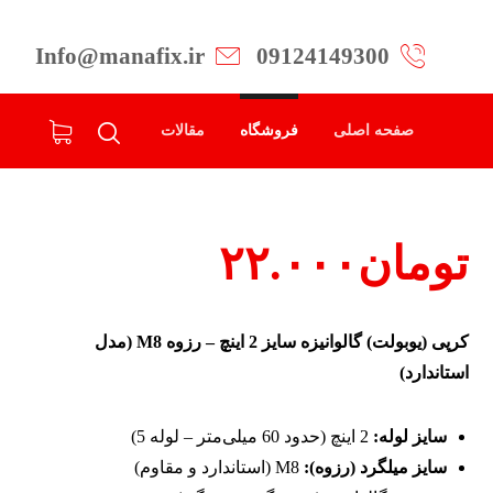
Info@manafix.ir
09124149300
صفحه اصلی
فروشگاه
مقالات
تومان
۲۲.۰۰۰
کرپی (یوبولت) گالوانیزه سایز 2 اینچ – رزوه M8 (مدل
استاندارد)
سایز لوله:
2 اینچ (حدود 60 میلی‌متر – لوله 5)
سایز میلگرد (رزوه):
M8 (استاندارد و مقاوم)