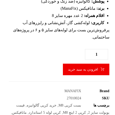
پوشش:
گالوانیزه (ضد زنگ و خوردگی)
برند:
مانافیکس (ManaFix)
اقلام همراه:
2 عدد مهره سایز 8
کاربری:
لوله‌کشی گاز، آتش‌نشانی و رایزرهای آب
پرفروش‌ترین بست برای لوله‌های سایز ۵ و ۶ در پروژه‌های
ساختمانی.
افزودن به سبد خرید
MANAFIX
Brand
27010024
SKU
برچسب ها
بست کرپی M8
,
خرید کرپی گالوانیزه
,
قیمت
یوبولت سایز 2
,
کرپی 2 اینچ M8
,
کرپی لوله 5 استاندارد
,
مانافیکس
,