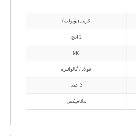
کرپی (یوبولت)
2 اینچ
M8
فولاد / گالوانیزه
2 عدد
مانافیکس