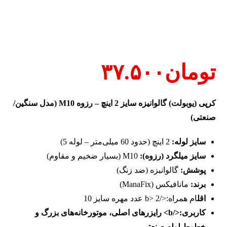
تومان
۳۷.۵۰۰
کرپی (یوبولت) گالوانیزه سایز 2 اینچ – رزوه M10 (مدل سنگین/
صنعتی)
سایز لوله:
2 اینچ (حدود 60 میلی‌متر – لوله 5)
سایز میلگرد (رزوه):
M10 (بسیار ضخیم و مقاوم)
پوشش:
گالوانیزه (ضد زنگ)
برند:
مانافیکس (ManaFix)
اقل
ام همراه:</b> 2 عدد مهره سایز 10
کاربری:</b> رایزرهای اصلی، موتورخانه‌های بزرگ و
خطوط لوله صنعتی