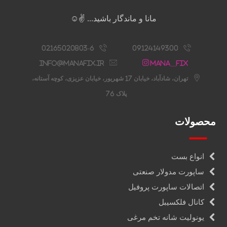
مانا و ماندگار باشید... ✌️☺️
02165020803-6
09124149300
info@manafix.ir
Mana__fix
تهران، شادآباد، خیابان 17 شهریور، خیابان عزیزی، کوچه آستانه،
پلاک 76
محصولات
انواع بست
ساپورت مدولار صنعتی
اتصالات ساپورت پروفیل
کانال فلکسیبل
یونولیت شانه تخم مرغی