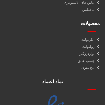
عایق های الاستومری
مافیکس
محصولات
انکربولت
رولبولت
نواردرزگیر
چسب عایق
پیچ متری
نماد اعتماد