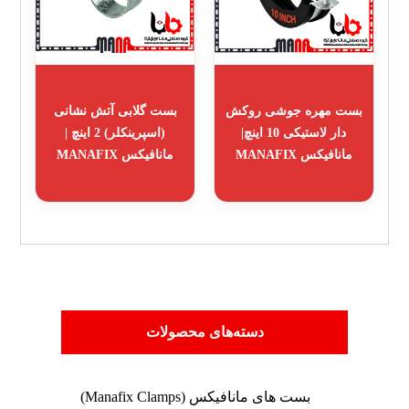
بست مهره جوشی روکش
بست گلابی آتش نشانی
دار لاستیکی 10 اینچ|
(اسپرینکلر) 2 اینچ |
مانافیکس MANAFIX
مانافیکس MANAFIX
دسته‌های محصولات
بست های مانافیکس (Manafix Clamps)