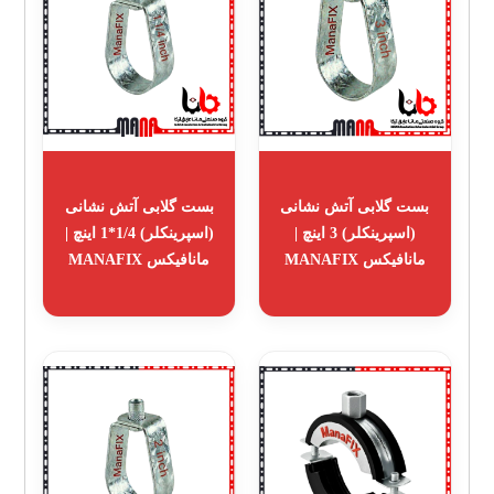
بست گلابی آتش نشانی
بست گلابی آتش نشانی
(اسپرینکلر) 3 اینچ |
(اسپرینکلر) 1/4*1 اینچ |
مانافیکس MANAFIX
مانافیکس MANAFIX