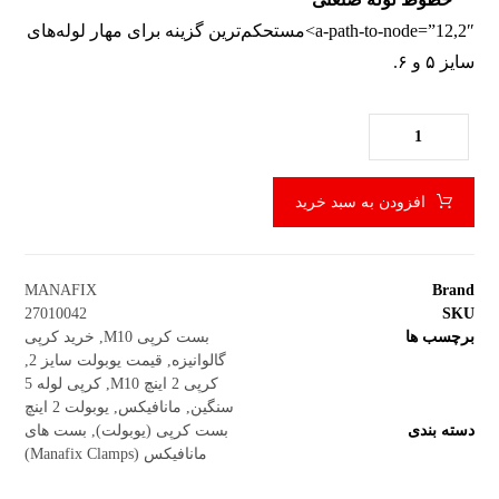
a-path-to-node=”12,2″>مستحکم‌ترین گزینه برای مهار لوله‌های
سایز ۵ و ۶.
افزودن به سبد خرید
MANAFIX
Brand
27010042
SKU
برچسب ها
بست کرپی M10
,
خرید کرپی
گالوانیزه
,
قیمت یوبولت سایز 2
,
کرپی 2 اینچ M10
,
کرپی لوله 5
سنگین
,
مانافیکس
,
یوبولت 2 اینچ
دسته بندی
بست کرپی (یوبولت)
,
بست های
مانافیکس (Manafix Clamps)