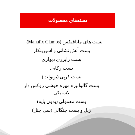
دسته‌های محصولات
بست های مانافیکس (Manafix Clamps)
بست آتش نشانی و اسپرینکلر
بست رایزری دیواری
بست رکابی
بست کرپی (یوبولت)
بست گالوانیزه مهره جوشی روکش دار
لاستیکی
بست معمولی (بدون پایه)
ریل و بست چنگالی (سی چنل)