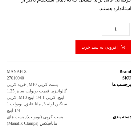
استاندارد هستند.
افزودن به سبد خرید
MANAFIX
Brand
27010040
SKU
برچسب ها
بست کرپی M10
,
خرید کرپی
گالوانیزه
,
قیمت یوبولت سایز 1.25
اینچ
,
کرپی 1 1/4 اینچ M10
,
کرپی
سنگین لوله 3
,
مانا عایق
,
یوبولت 1
1/4 اینچ
دسته بندی
بست کرپی (یوبولت)
,
بست های
مانافیکس (Manafix Clamps)