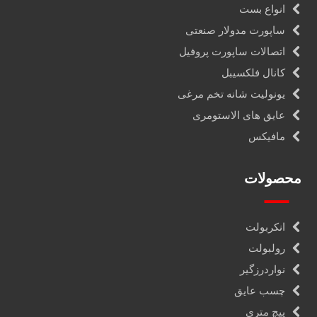
انواع بست
ساپورت مدولار صنعتی
اتصالات ساپورت پروفیل
کانال فلکسیبل
یونولیت شانه تخم مرغی
عایق های الاستومری
مافیکس
محصولات
انکربولت
رولبولت
نواردرزگیر
چسب عایق
پیچ متری