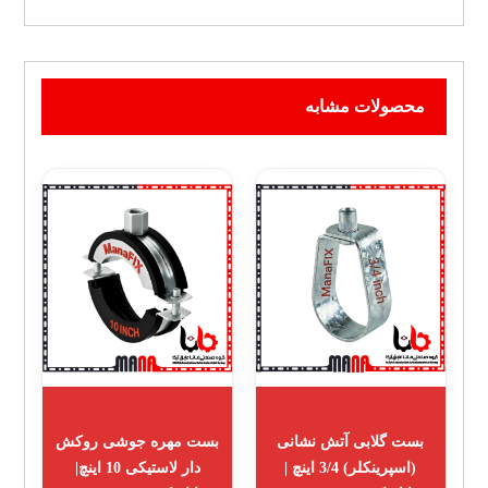
محصولات مشابه
بست گلابی آتش نشانی
بست مهره جوشی روکش
(اسپرینکلر) 3/4 اینچ |
دار لاستیکی 10 اینچ|