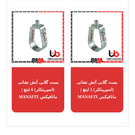
بست گلابی آتش نشانی
بست گلابی آتش نشانی
(اسپرینکلر) 2 اینچ |
(اسپرینکلر) 6 اینچ |
مانافیکس MANAFIX
مانافیکس MANAFIX