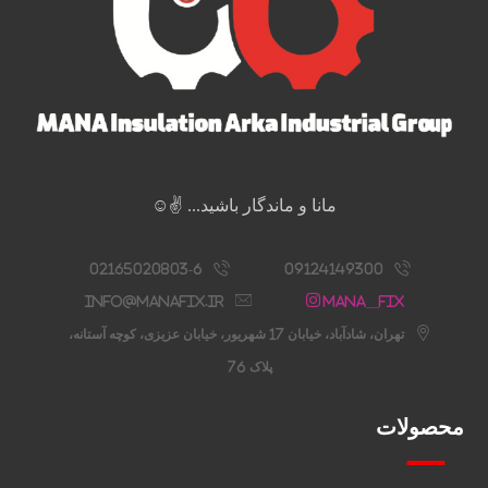
مانا و ماندگار باشید... ✌️☺️
02165020803-6
09124149300
info@manafix.ir
Mana__fix
تهران، شادآباد، خیابان 17 شهریور، خیابان عزیزی، کوچه آستانه،
پلاک 76
محصولات