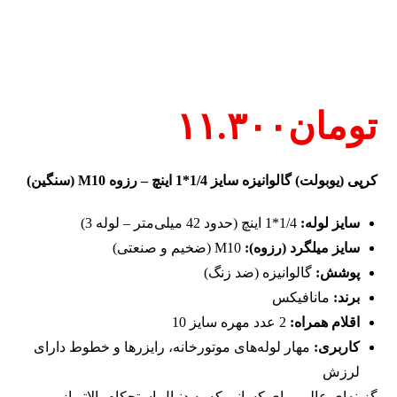
تومان
۱۱.۳۰۰
کرپی (یوبولت) گالوانیزه سایز 1/4*1 اینچ – رزوه M10 (سنگین)
سایز لوله:
1/4*1 اینچ (حدود 42 میلی‌متر – لوله 3)
سایز میلگرد (رزوه):
M10 (ضخیم و صنعتی)
پوشش:
گالوانیزه (ضد زنگ)
برند:
مانافیکس
اقلام همراه:
2 عدد مهره سایز 10
کاربری:
مهار لوله‌های موتورخانه، رایزرها و خطوط دارای
لرزش
گزینه‌ای عالی برای کسانی که به دنبال استحکام بالاتر از