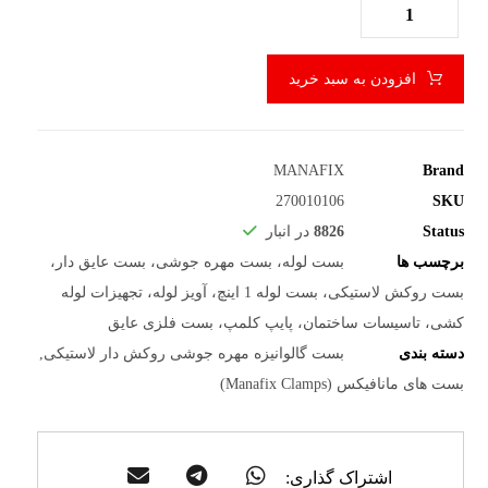
افزودن به سبد خرید
MANAFIX
Brand
270010106
SKU
Status
8826
در انبار
برچسب ها
بست لوله، بست مهره جوشی، بست عایق دار،
بست روکش لاستیکی، بست لوله 1 اینچ، آویز لوله، تجهیزات لوله
کشی، تاسیسات ساختمان، پایپ کلمپ، بست فلزی عایق
دسته بندی
بست گالوانیزه مهره جوشی روکش دار لاستیکی
,
بست های مانافیکس (Manafix Clamps)