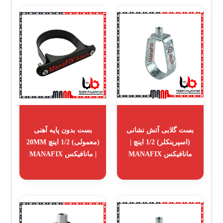
بست گلابی آتش نشانی
بست بدون پایه آهنی
(اسپرینکلر) 1/2 اینچ |
(معمولی) 1/2 اینچ 20MM
مانافیکس MANAFIX
| مانافیکس MANAFIX