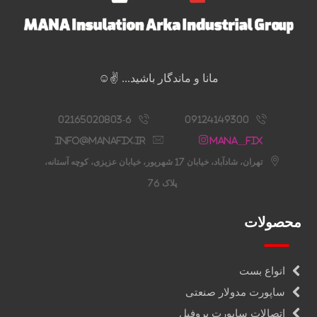
مانا و ماندگار باشید... ✌️☺️
02165020803-6
09124149300
info@manafix.ir
Mana__fix
تهران، شادآباد، خیابان 17 شهریور، خیابان عزیزی، کوچه آستانه،
پلاک 76
محصولات
انواع بست
ساپورت مدولار صنعتی
اتصالات ساپورت پروفیل