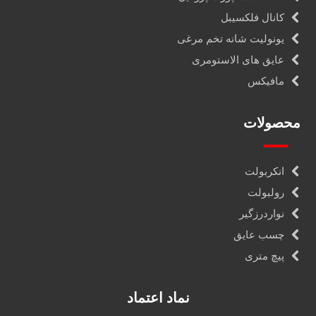
کانال فلکسیبل
یونولیت شانه تخم مرغی
عایق های الاستومری
مافیکس
محصولات
انکربولت
رولبولت
نواردرزگیر
چسب عایق
پیچ متری
نماد اعتماد