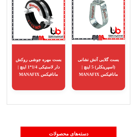
بست گلابی آتش نشانی
بست مهره جوشی روکش
(اسپرینکلر) 5 اینچ |
دار لاستیکی 1/4*1 اینچ |
مانافیکس MANAFIX
مانافیکس MANAFIX
دسته‌های محصولات