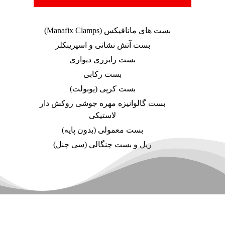
بست های مانافیکس (Manafix Clamps)
بست آتش نشانی و اسپرینکلر
بست رایزری دیواری
بست رکابی
بست کرپی (یوبولت)
بست گالوانیزه مهره جوشی روکش دار
لاستیکی
بست معمولی (بدون پایه)
ریل و بست چنگالی (سی چنل)