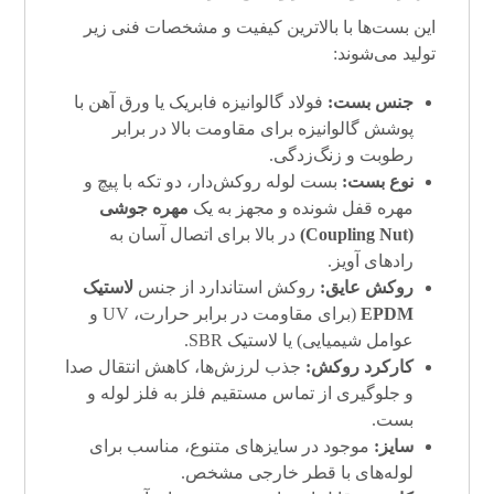
این بست‌ها با بالاترین کیفیت و مشخصات فنی زیر
تولید می‌شوند:
جنس بست:
فولاد گالوانیزه فابریک یا ورق آهن با
پوشش گالوانیزه برای مقاومت بالا در برابر
رطوبت و زنگ‌زدگی.
نوع بست:
بست لوله روکش‌دار، دو تکه با پیچ و
مهره قفل شونده و مجهز به یک
مهره جوشی
(
Coupling Nut
)
در بالا برای اتصال آسان به
رادهای آویز.
روکش عایق:
روکش استاندارد از جنس
لاستیک
EPDM
(برای مقاومت در برابر حرارت، UV و
عوامل شیمیایی) یا لاستیک SBR.
کارکرد روکش:
جذب لرزش‌ها، کاهش انتقال صدا
و جلوگیری از تماس مستقیم فلز به فلز لوله و
بست.
سایز:
موجود در سایزهای متنوع، مناسب برای
لوله‌های با قطر خارجی مشخص.