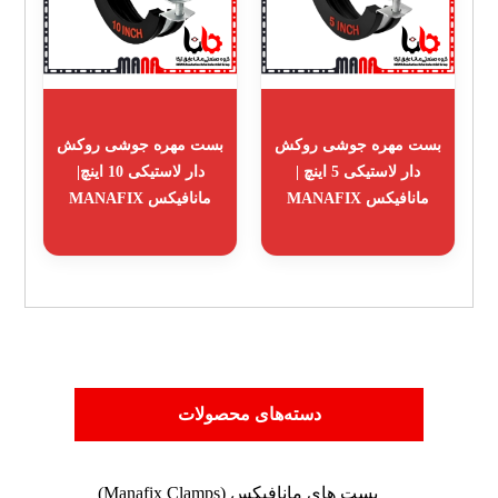
بست مهره جوشی روکش
بست مهره جوشی روکش
دار لاستیکی 5 اینچ |
دار لاستیکی 10 اینچ|
مانافیکس MANAFIX
مانافیکس MANAFIX
دسته‌های محصولات
بست های مانافیکس (Manafix Clamps)