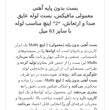
بست بدون پایه آهنی
معمولی مافیکس
،
بست لوله عایق
صدا و ارتعاش
، “2
” اینچ مناسب لوله
با سایز 63 میل
بست آهنی
بدون پایه (معمولی) 2 اینچ Mafix
یک ابزار
کاربردی و بادوام است که
لوله‌ها را
در سیستم‌های
تأسیساتی، صنعتی و خانگی مهار و ثابت
نگه می‌دارد
.
Mafix
این بست را از جنس فلز مقاوم
تولید کرده
و
طراحی مستحکم آن، از لرزش و جابه‌جایی لوله
جلوگیری می‌کند
. پیچ‌های تقویت‌شده در دو طرف
بست آهنی
بدون پایه 2 اینچ Mafix
، نصب را ساده و
محکم‌تر
می‌کنند
و امکان فیکس شدن دقیق را
به
مجری می‌دهند
. این محصول برای لوله‌های یک اینچ
کاربرد دارد
و به دلیل کیفیت ساخت بالا، تکنسین‌ها و
مجریان حرفه‌ای
آن را
انتخابی قابل اعتماد
می‌دانند.
اگر به دنبال بست فلزی با دوام، نصب آسان و