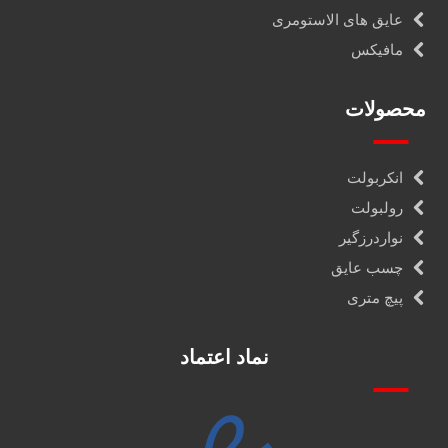
عایق های الاستومری
مافیکس
محصولات
انکربولت
رولبولت
نواردرزگیر
چسب عایق
پیچ متری
نماد اعتماد