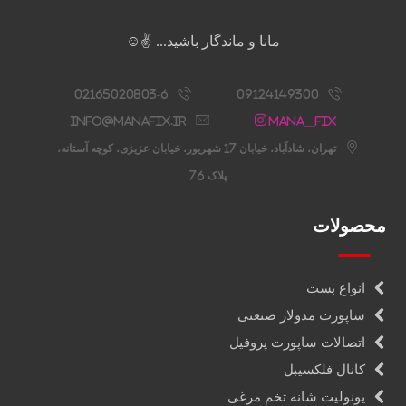
مانا و ماندگار باشید... ✌️☺️
02165020803-6
09124149300
info@manafix.ir
Mana__fix
تهران، شادآباد، خیابان 17 شهریور، خیابان عزیزی، کوچه آستانه،
پلاک 76
محصولات
انواع بست
ساپورت مدولار صنعتی
اتصالات ساپورت پروفیل
کانال فلکسیبل
یونولیت شانه تخم مرغی