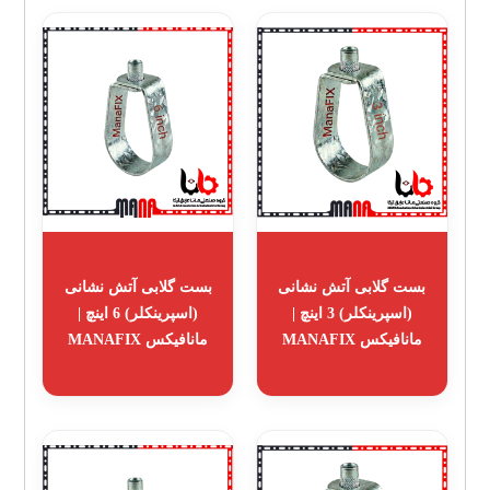
بست گلابی آتش نشانی
بست گلابی آتش نشانی
(اسپرینکلر) 3 اینچ |
(اسپرینکلر) 6 اینچ |
مانافیکس MANAFIX
مانافیکس MANAFIX