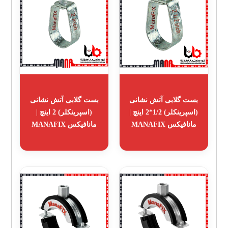
بست گلابی آتش نشانی
بست گلابی آتش نشانی
(اسپرینکلر) 1/2*2 اینچ |
(اسپرینکلر) 2 اینچ |
مانافیکس MANAFIX
مانافیکس MANAFIX