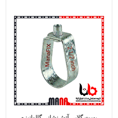
بست گلابی آتش‌نشانی گالوانیزه