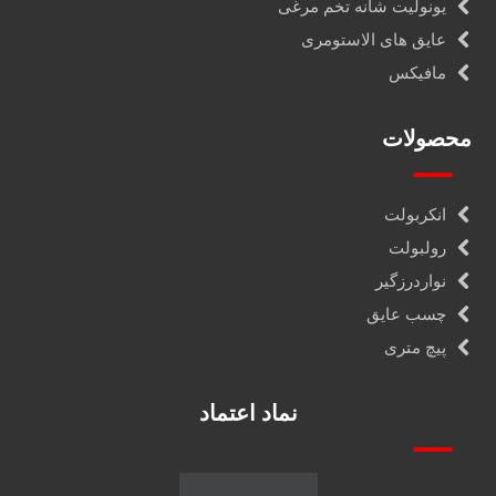
ساپورت مدولار صنعتی
اتصالات ساپورت پروفیل
کانال فلکسیبل
یونولیت شانه تخم مرغی
عایق های الاستومری
مافیکس
محصولات
انکربولت
رولبولت
نواردرزگیر
چسب عایق
پیچ متری