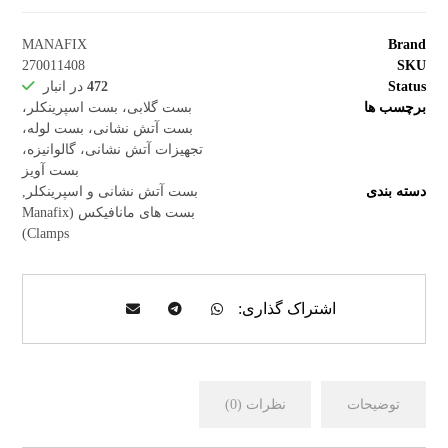
MANAFIX
Brand
270011408
SKU
Status
472
در انبار
برچسب ها
بست گلابی، بست اسپرینکلر،
بست آتش نشانی، بست لوله،
تجهیزات آتش نشانی، گالوانیزه،
بست آویز
دسته بندی
بست آتش نشانی و اسپرینکلر
,
بست های مانافیکس (Manafix
Clamps)
توضیحات
نظرات (0)