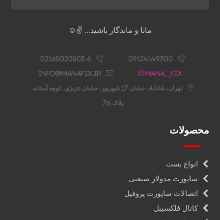
مانا و ماندگار باشید... ✌️☺️
02165020803-6
09124149300
info@manafix.ir
Mana__fix
تهران، شادآباد، خیابان 17 شهریور، خیابان عزیزی، کوچه آستانه،
پلاک 76
محصولات
انواع بست