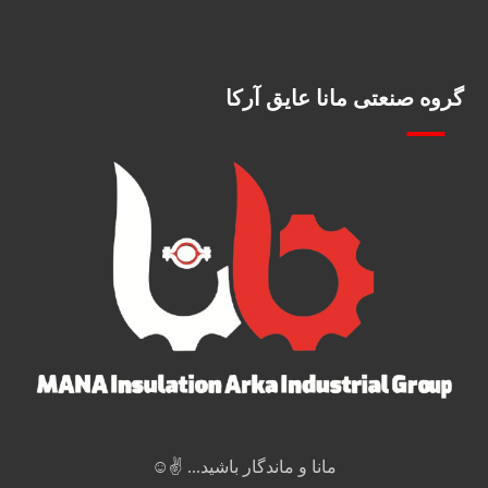
گروه صنعتی مانا عایق آرکا
مانا و ماندگار باشید... ✌️☺️