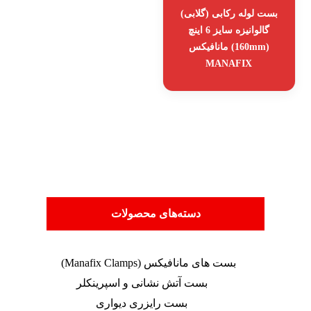
بست لوله رکابی (گلابی)
گالوانیزه سایز 6 اینچ
(160mm) مانافیکس
MANAFIX
دسته‌های محصولات
بست های مانافیکس (Manafix Clamps)
بست آتش نشانی و اسپرینکلر
بست رایزری دیواری