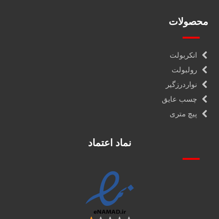
محصولات
انکربولت
رولبولت
نواردرزگیر
چسب عایق
پیچ متری
نماد اعتماد