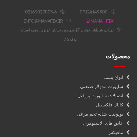
02165020803-6
09124149300
info@manafix.ir
Mana__fix
تهران، شادآباد، خیابان 17 شهریور، خیابان عزیزی، کوچه آستانه،
پلاک 76
محصولات
انواع بست
ساپورت مدولار صنعتی
اتصالات ساپورت پروفیل
کانال فلکسیبل
یونولیت شانه تخم مرغی
عایق های الاستومری
مافیکس