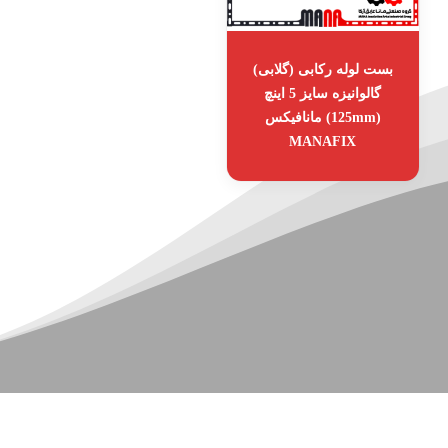
بست لوله رکابی (گلابی)
گالوانیزه سایز 5 اینچ
(125mm) مانافیکس
MANAFIX