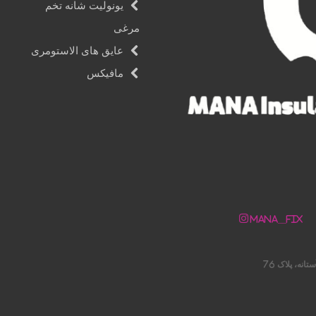
یونولیت شانه تخم
مرغی
عایق های الاستومری
مافیکس
Mana__fix