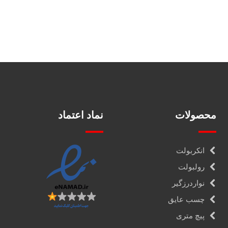
محصولات
نماد اعتماد
انکربولت
رولبولت
نواردرزگیر
چسب عایق
پیچ متری