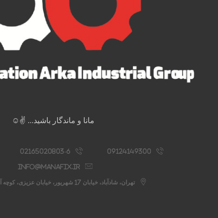
مانا و ماندگار باشید... ✌️☺️
02165020803-6
09124149300
info@manafix.ir
تهران، شادآباد، خیابان 17 شهریور، خیابان عزیزی، کوچه آستانه، پلاک 76