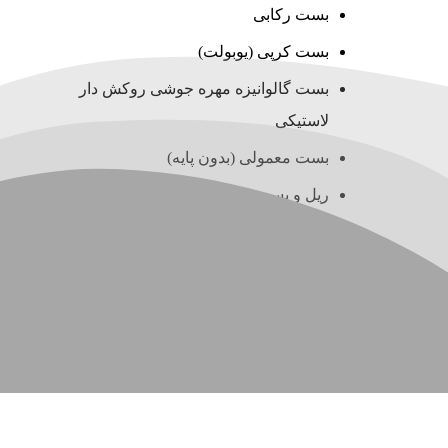
بست رکابی
بست کرپی (یوبولت)
بست گالوانیزه مهره جوشی روکش دار
لاستیکی
بست معمولی (بدون پایه)
ریل و بست چنگالی (سی چنل)