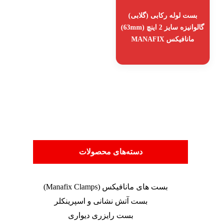
بست لوله رکابی (گلابی)
گالوانیزه سایز 2 اینچ (63mm)
مانافیکس MANAFIX
دسته‌های محصولات
بست های مانافیکس (Manafix Clamps)
بست آتش نشانی و اسپرینکلر
بست رایزری دیواری