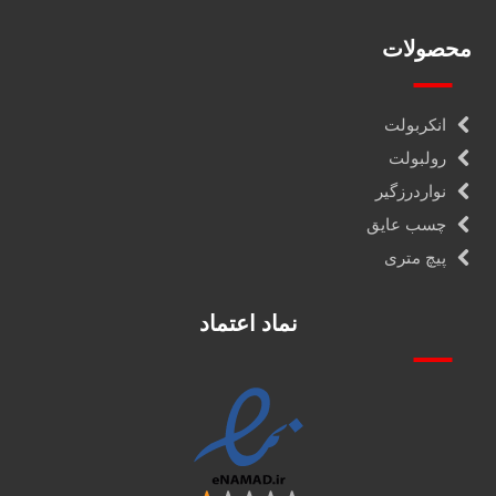
محصولات
انکربولت
رولبولت
نواردرزگیر
چسب عایق
پیچ متری
نماد اعتماد