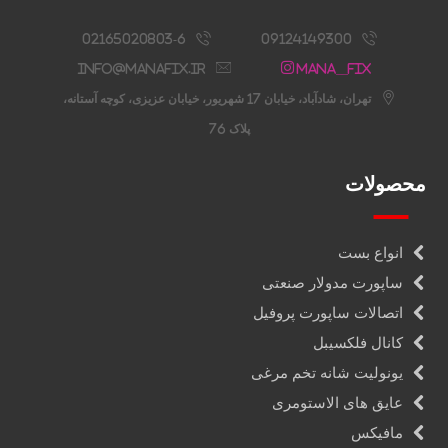
02165020803-6
09124149300
info@manafix.ir
Mana__fix
تهران، شادآباد، خیابان 17 شهریور، خیابان عزیزی، کوچه آستانه،
پلاک 76
محصولات
انواع بست
ساپورت مدولار صنعتی
اتصالات ساپورت پروفیل
کانال فلکسیبل
یونولیت شانه تخم مرغی
عایق های الاستومری
مافیکس