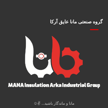
گروه صنعتی مانا عایق آرکا
مانا و ماندگار باشید... ✌️☺️