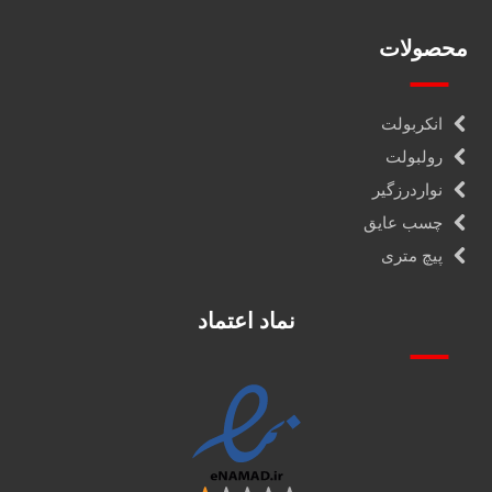
محصولات
انکربولت
رولبولت
نواردرزگیر
چسب عایق
پیچ متری
نماد اعتماد