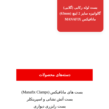
بست لوله رکابی (گلابی)
گالوانیزه سایز 2 اینچ (63mm)
مانافیکس MANAFIX
دسته‌های محصولات
بست های مانافیکس (Manafix Clamps)
بست آتش نشانی و اسپرینکلر
بست رایزری دیواری