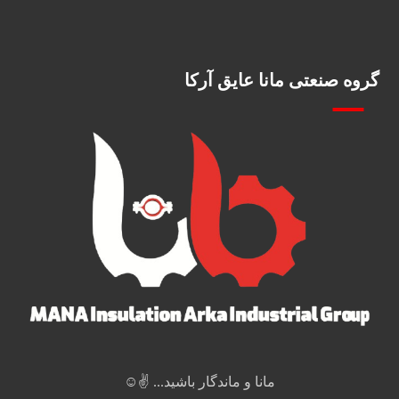
گروه صنعتی مانا عایق آرکا
مانا و ماندگار باشید... ✌️☺️