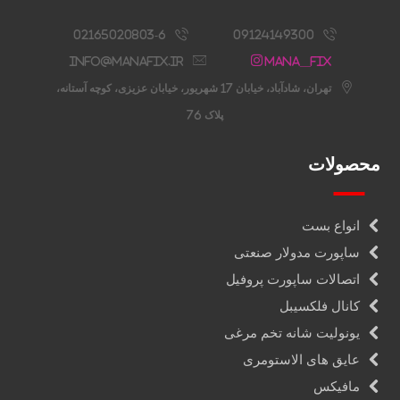
02165020803-6
09124149300
info@manafix.ir
Mana__fix
تهران، شادآباد، خیابان 17 شهریور، خیابان عزیزی، کوچه آستانه،
پلاک 76
محصولات
انواع بست
ساپورت مدولار صنعتی
اتصالات ساپورت پروفیل
کانال فلکسیبل
یونولیت شانه تخم مرغی
عایق های الاستومری
مافیکس