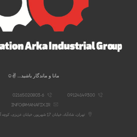
مانا و ماندگار باشید... ✌️☺️
02165020803-6
09124149300
info@manafix.ir
تهران، شادآباد، خیابان 17 شهریور، خیابان عزیزی، کوچه آستانه، پلاک 76