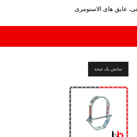
تی، عایق های الاستومری
نمایش یک نتیجه