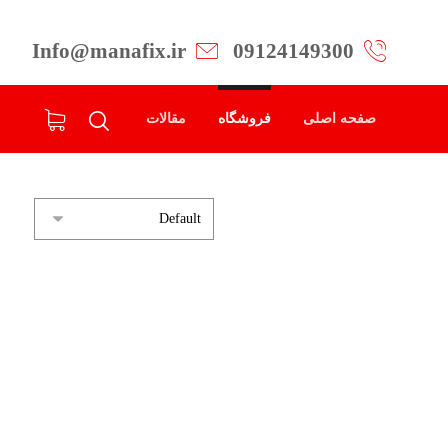
Info@manafix.ir
09124149300
صفحه اصلی
فروشگاه
مقالات