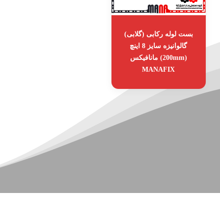
بست لوله رکابی (گلابی)
گالوانیزه سایز 8 اینچ
(200mm) مانافیکس
MANAFIX