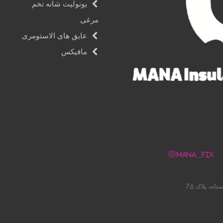
یونولیت شانه تخم
مرغی
عایق های الاستومری
مافیکس
Mana__fix