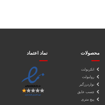
محصولات
نماد اعتماد
انکربولت
رولبولت
نواردرزگیر
چسب عایق
پیچ متری