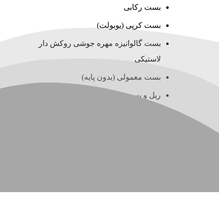
بست رکابی
بست کرپی (یوبولت)
بست گالوانیزه مهره جوشی روکش دار
لاستیکی
بست معمولی (بدون پایه)
ریل و بست چنگالی (سی چنل)