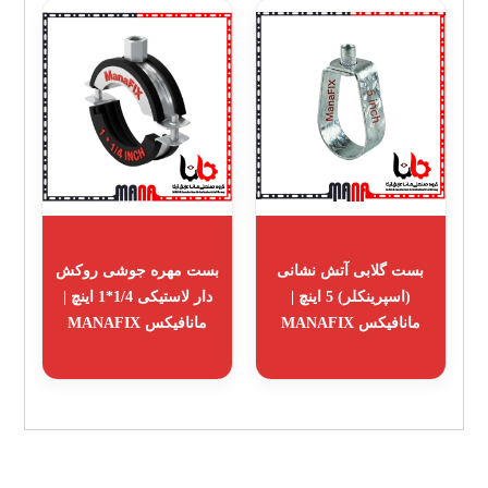
بست گلابی آتش نشانی
بست مهره جوشی روکش
(اسپرینکلر) 5 اینچ |
دار لاستیکی 1/4*1 اینچ |
مانافیکس MANAFIX
مانافیکس MANAFIX