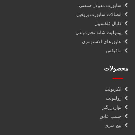
ساپورت مدولار صنعتی
اتصالات ساپورت پروفیل
کانال فلکسیبل
یونولیت شانه تخم مرغی
عایق های الاستومری
مافیکس
محصولات
انکربولت
رولبولت
نواردرزگیر
چسب عایق
پیچ متری