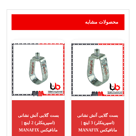
محصولات مشابه
بست گلابی آتش نشانی
بست گلابی آتش نشانی
(اسپرینکلر) 3 اینچ |
(اسپرینکلر) 2 اینچ |
مانافیکس MANAFIX
مانافیکس MANAFIX