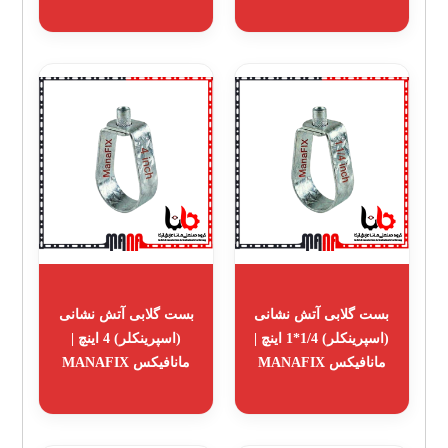
بست گلابی آتش نشانی
بست گلابی آتش نشانی
(اسپرینکلر) 1/4*1 اینچ |
(اسپرینکلر) 4 اینچ |
مانافیکس MANAFIX
مانافیکس MANAFIX