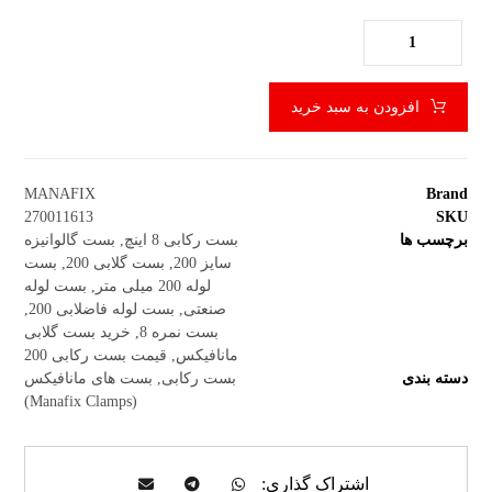
افزودن به سبد خرید
MANAFIX
Brand
270011613
SKU
برچسب ها
بست رکابی 8 اینچ
,
بست گالوانیزه
سایز 200
,
بست گلابی 200
,
بست
لوله 200 میلی متر
,
بست لوله
صنعتی
,
بست لوله فاضلابی 200
,
بست نمره 8
,
خرید بست گلابی
مانافیکس
,
قیمت بست رکابی 200
دسته بندی
بست رکابی
,
بست های مانافیکس
(Manafix Clamps)