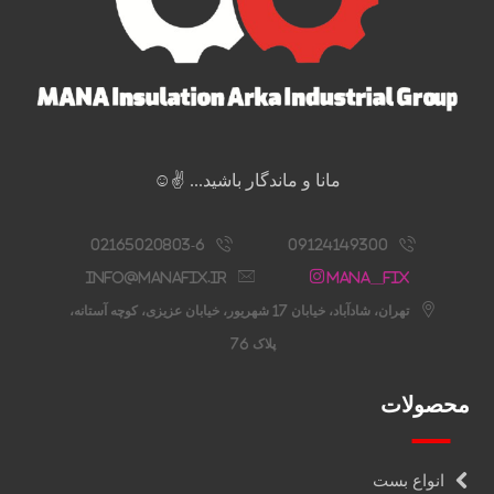
مانا و ماندگار باشید... ✌️☺️
02165020803-6
09124149300
info@manafix.ir
Mana__fix
تهران، شادآباد، خیابان 17 شهریور، خیابان عزیزی، کوچه آستانه،
پلاک 76
محصولات
انواع بست