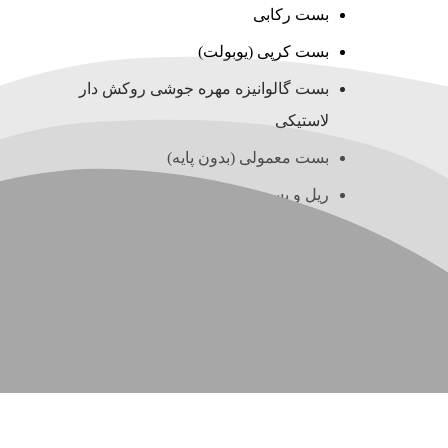
بست رکابی
بست کرپی (یوبولت)
بست گالوانیزه مهره جوشی روکش دار
لاستیکی
بست معمولی (بدون پایه)
ریل و بست چنگالی (سی چنل)