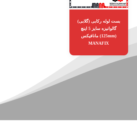
بست لوله رکابی (گلابی)
گالوانیزه سایز 5 اینچ
(125mm) مانافیکس
MANAFIX