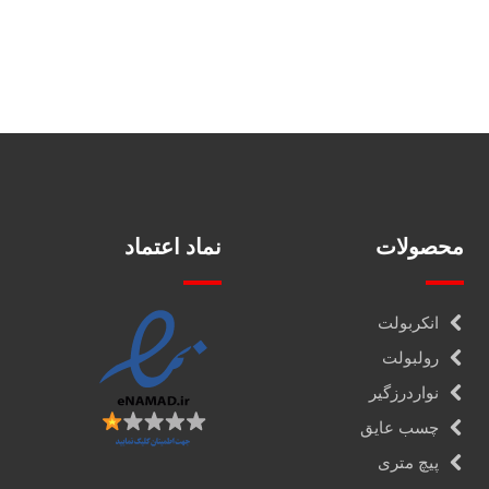
محصولات
نماد اعتماد
انکربولت
رولبولت
نواردرزگیر
چسب عایق
پیچ متری