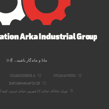
مانا و ماندگار باشید... ✌️☺️
02165020803-6
09124149300
info@manafix.ir
تهران، شادآباد، خیابان 17 شهریور، خیابان عزیزی، کوچه آستانه، پلاک 76