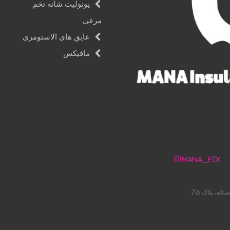
یونولیت شانه تخم
مرغی
عایق های الاستومری
مافیکس
Mana__fix