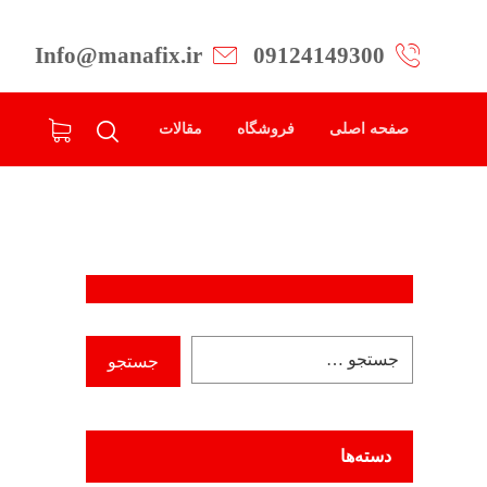
Info@manafix.ir
09124149300
صفحه اصلی
فروشگاه
مقالات
دسته‌ها