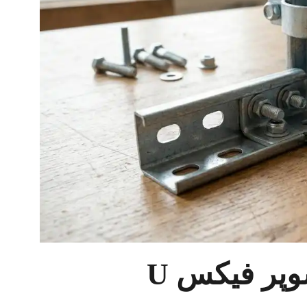
پر فیکس U