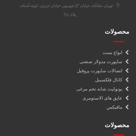
تهران، شادآباد، خیابان 17 شهریور، خیابان عزیزی، کوچه آستانه،
پلاک 76
محصولات
انواع بست
ساپورت مدولار صنعتی
اتصالات ساپورت پروفیل
کانال فلکسیبل
یونولیت شانه تخم مرغی
عایق های الاستومری
مافیکس
محصولات