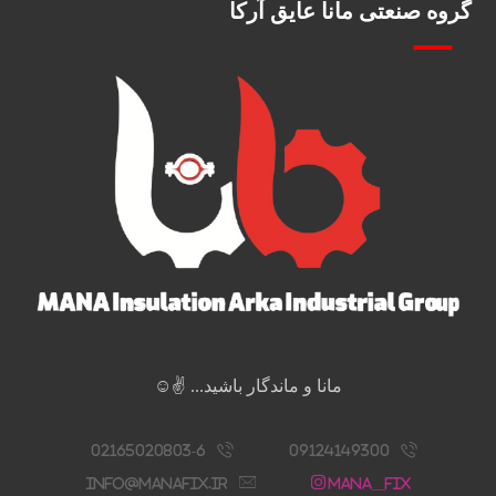
گروه صنعتی مانا عایق آرکا
مانا و ماندگار باشید... ✌️☺️
02165020803-6
09124149300
info@manafix.ir
Mana__fix