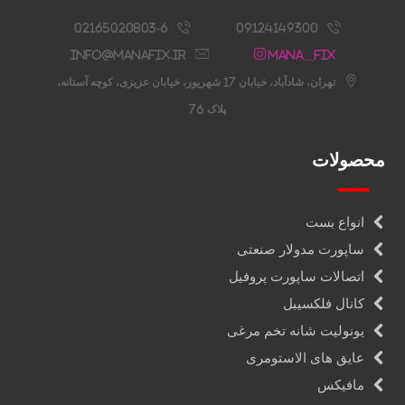
02165020803-6
09124149300
info@manafix.ir
Mana__fix
تهران، شادآباد، خیابان 17 شهریور، خیابان عزیزی، کوچه آستانه،
پلاک 76
محصولات
انواع بست
ساپورت مدولار صنعتی
اتصالات ساپورت پروفیل
کانال فلکسیبل
یونولیت شانه تخم مرغی
عایق های الاستومری
مافیکس