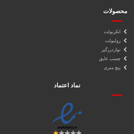
محصولات
انکربولت
رولبولت
نواردرزگیر
چسب عایق
پیچ متری
نماد اعتماد