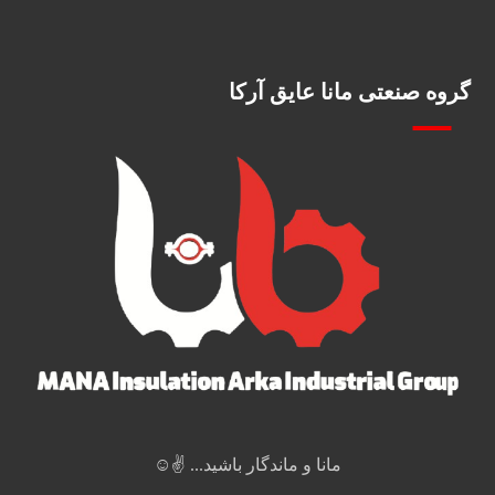
گروه صنعتی مانا عایق آرکا
مانا و ماندگار باشید... ✌️☺️