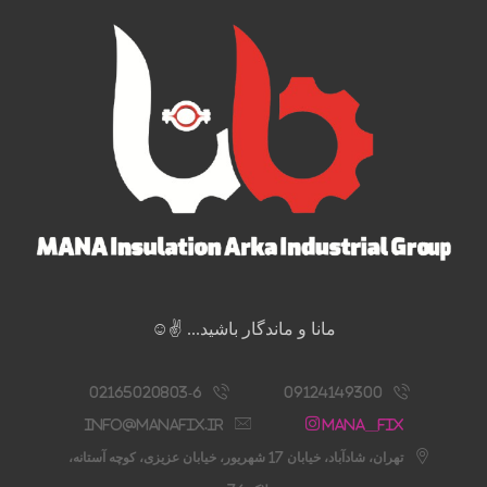
مانا و ماندگار باشید... ✌️☺️
02165020803-6
09124149300
info@manafix.ir
Mana__fix
تهران، شادآباد، خیابان 17 شهریور، خیابان عزیزی، کوچه آستانه،