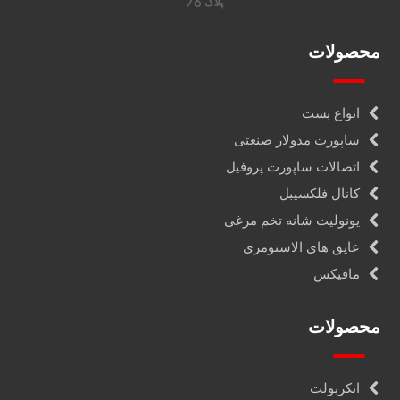
پلاک 76
محصولات
انواع بست
ساپورت مدولار صنعتی
اتصالات ساپورت پروفیل
کانال فلکسیبل
یونولیت شانه تخم مرغی
عایق های الاستومری
مافیکس
محصولات
انکربولت