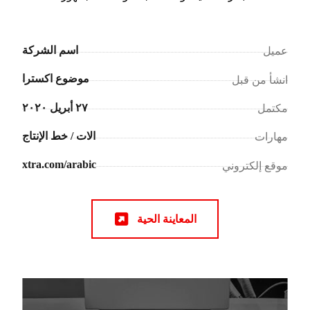
اسم الشركة
عميل
موضوع اکسترا
انشأ من قبل
٢٧ أبريل ٢٠٢٠
مكتمل
الات / خط الإنتاج
مهارات
xtra.com/arabic
موقع إلكتروني
المعاينة الحية