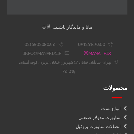
مانا و ماندگار باشید... ✌️☺️
02165020803-6
09124149300
info@manafix.ir
Mana__fix
تهران، شادآباد، خیابان 17 شهریور، خیابان عزیزی، کوچه آستانه،
پلاک 76
محصولات
انواع بست
ساپورت مدولار صنعتی
اتصالات ساپورت پروفیل