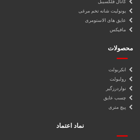
کانال فلکسیبل
یونولیت شانه تخم مرغی
عایق های الاستومری
مافیکس
محصولات
انکربولت
رولبولت
نواردرزگیر
چسب عایق
پیچ متری
نماد اعتماد