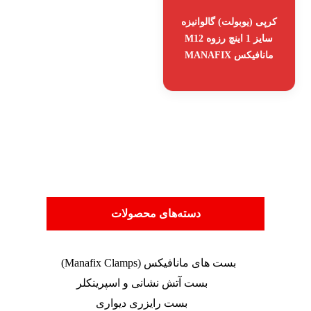
کرپی (یوبولت) گالوانیزه
سایز 1 اینچ رزوه M12
مانافیکس MANAFIX
دسته‌های محصولات
بست های مانافیکس (Manafix Clamps)
بست آتش نشانی و اسپرینکلر
بست رایزری دیواری