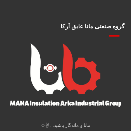
گروه صنعتی مانا عایق آرکا
مانا و ماندگار باشید... ✌️☺️