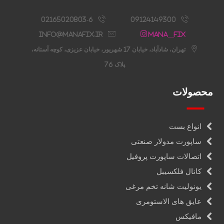
02165020803-6
09124149300
info@manafix.ir
Mana__fix
تهران، شادآباد، خیابان 17 شهریور، خیابان عزیزی، کوچه آستانه،
پلاک 76
محصولات
انواع بست
ساپورت مدولار صنعتی
اتصالات ساپورت پروفیل
کانال فلکسیبل
یونولیت شانه تخم مرغی
عایق های الاستومری
مافیکس