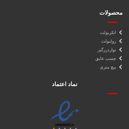
محصولات
انکربولت
رولبولت
نواردرزگیر
چسب عایق
پیچ متری
نماد اعتماد