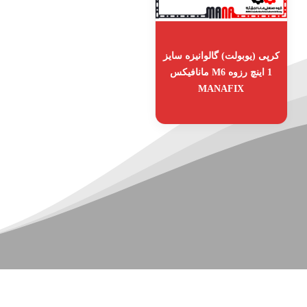
کرپی (یوبولت) گالوانیزه سایز
1 اینچ رزوه M6 مانافیکس
MANAFIX