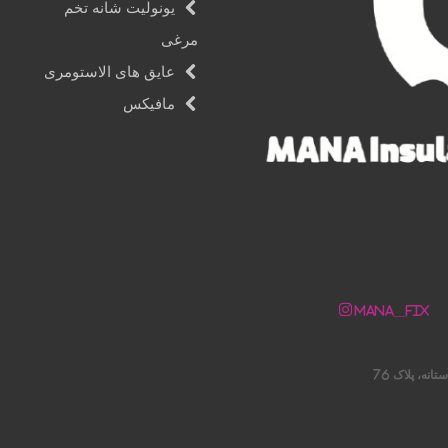
یونولیت شانه تخم
مرغی
عایق های الاستومری
مافیکس
Mana__fix