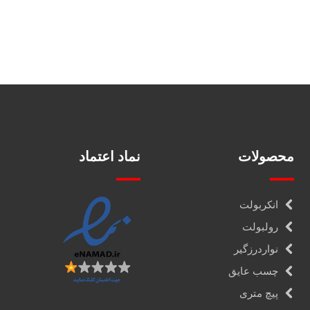
محصولات
نماد اعتماد
انکربولت
رولبولت
نواردرزگیر
چسب عایق
پیچ متری