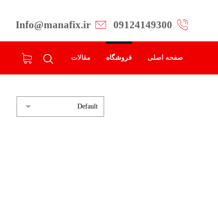
Info@manafix.ir
09124149300
صفحه اصلی
فروشگاه
مقالات