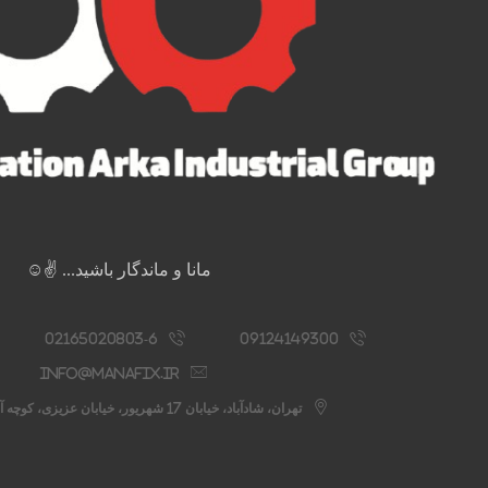
مانا و ماندگار باشید... ✌️☺️
02165020803-6
09124149300
info@manafix.ir
تهران، شادآباد، خیابان 17 شهریور، خیابان عزیزی، کوچه آستانه، پلاک 76