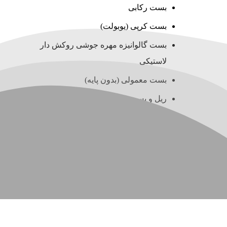
بست رکابی
بست کرپی (یوبولت)
بست گالوانیزه مهره جوشی روکش دار
لاستیکی
بست معمولی (بدون پایه)
ریل و بست چنگالی (سی چنل)