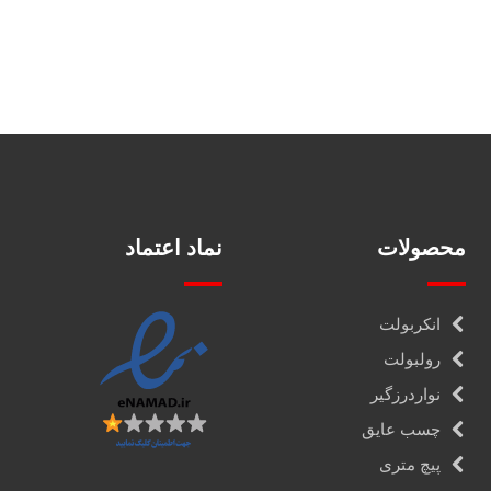
محصولات
نماد اعتماد
انکربولت
رولبولت
نواردرزگیر
چسب عایق
پیچ متری