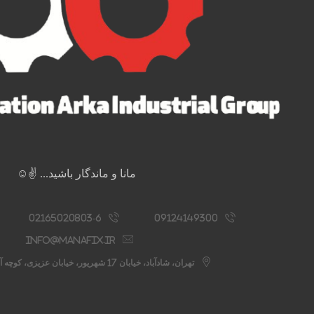
مانا و ماندگار باشید... ✌️☺️
02165020803-6
09124149300
info@manafix.ir
تهران، شادآباد، خیابان 17 شهریور، خیابان عزیزی، کوچه آستانه، پلاک 76