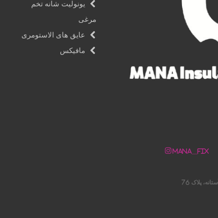
یونولیت شانه تخم
مرغی
عایق های الاستومری
مافیکس
Mana__fix