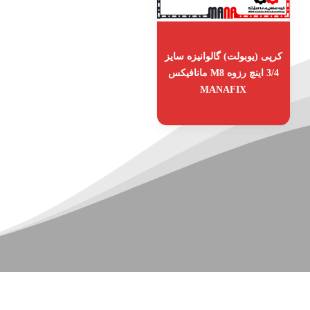
کرپی (یوبولت) گالوانیزه سایز
3/4 اینچ رزوه M8 مانافیکس
MANAFIX