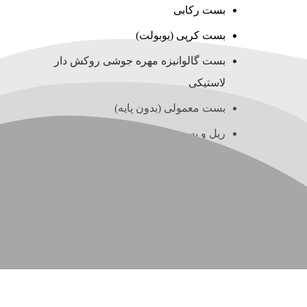
بست رکابی
بست کرپی (یوبولت)
بست گالوانیزه مهره جوشی روکش دار
لاستیکی
بست معمولی (بدون پایه)
ریل و بست چنگالی (سی چنل)