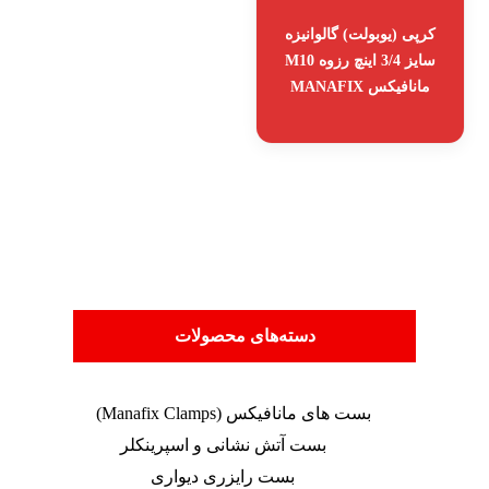
کرپی (یوبولت) گالوانیزه
سایز 3/4 اینچ رزوه M10
مانافیکس MANAFIX
دسته‌های محصولات
بست های مانافیکس (Manafix Clamps)
بست آتش نشانی و اسپرینکلر
بست رایزری دیواری