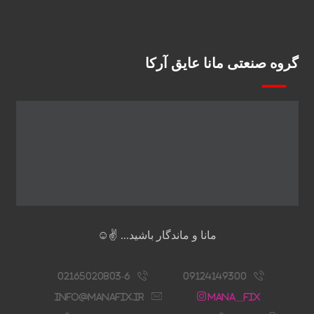
گروه صنعتی مانا عایق آرکا
مانا و ماندگار باشید... ✌️☺️
02165020803-6
09124149300
info@manafix.ir
Mana__fix