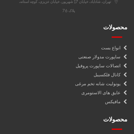
تهران، شادآباد، خیابان 17 شهریور، خیابان عزیزی، کوچه آستانه،
پلاک 76
محصولات
انواع بست
ساپورت مدولار صنعتی
اتصالات ساپورت پروفیل
کانال فلکسیبل
یونولیت شانه تخم مرغی
عایق های الاستومری
مافیکس
محصولات