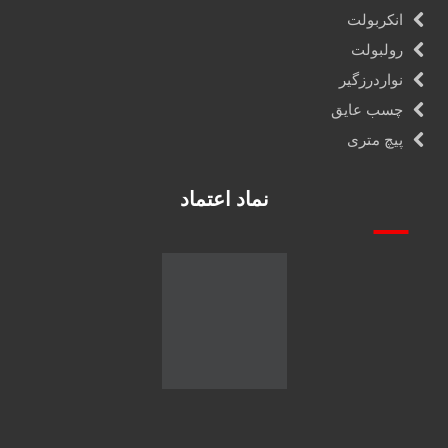
انکربولت
رولبولت
نواردرزگیر
چسب عایق
پیچ متری
نماد اعتماد