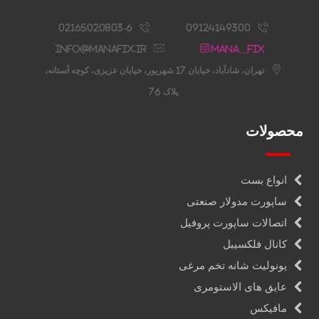
02165020803-6
09124149300
info@manafix.ir
Mana__fix
تهران، شادآباد، خیابان 17 شهریور، خیابان عزیزی، کوچه آستانه،
پلاک 76
محصولات
انواع بست
ساپورت مدولار صنعتی
اتصالات ساپورت پروفیل
کانال فلکسیبل
یونولیت شانه تخم مرغی
عایق های الاستومری
مافیکس