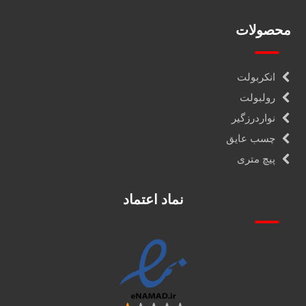
محصولات
انکربولت
رولبولت
نواردرزگیر
چسب عایق
پیچ متری
نماد اعتماد