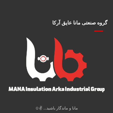
گروه صنعتی مانا عایق آرکا
مانا و ماندگار باشید... ✌️☺️