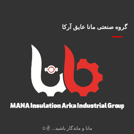
گروه صنعتی مانا عایق آرکا
مانا و ماندگار باشید... ✌️☺️