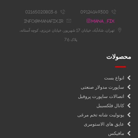
02165020803-6
09124149300
info@manafix.ir
Mana__fix
تهران، شادآباد، خیابان 17 شهریور، خیابان عزیزی، کوچه آستانه،
پلاک 76
محصولات
انواع بست
ساپورت مدولار صنعتی
اتصالات ساپورت پروفیل
کانال فلکسیبل
یونولیت شانه تخم مرغی
عایق های الاستومری
مافیکس