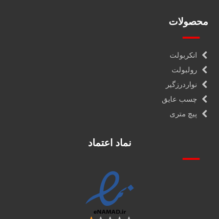
محصولات
انکربولت
رولبولت
نواردرزگیر
چسب عایق
پیچ متری
نماد اعتماد