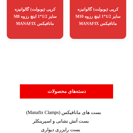
کرپی (یوبولت) گالوانیزه
کرپی (یوبولت) گالوانیزه
سایز 1/2*1 اینچ رزوه M10
سایز 1/2*1 اینچ رزوه M8
مانافیکس MANAFIX
مانافیکس MANAFIX
دسته‌های محصولات
بست های مانافیکس (Manafix Clamps)
بست آتش نشانی و اسپرینکلر
بست رایزری دیواری