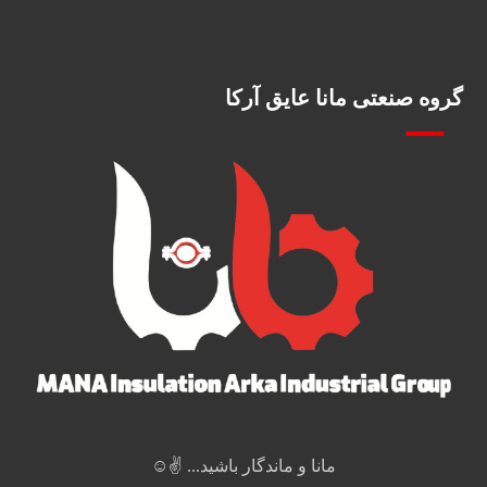
گروه صنعتی مانا عایق آرکا
مانا و ماندگار باشید... ✌️☺️