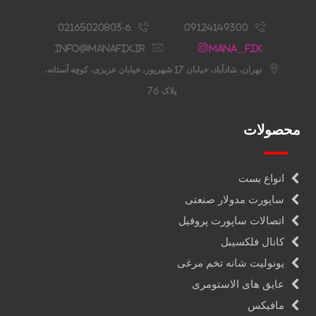
02165020803-6
09124149300
info@manafix.ir
Mana__fix
تهران، شادآباد، خیابان 17 شهریور، خیابان عزیزی، کوچه آستانه،
پلاک 76
محصولات
انواع بست
ساپورت مدولار صنعتی
اتصالات ساپورت پروفیل
کانال فلکسیبل
یونولیت شانه تخم مرغی
عایق های الاستومری
مافیکس