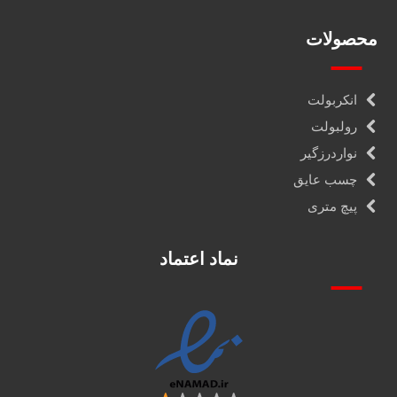
محصولات
انکربولت
رولبولت
نواردرزگیر
چسب عایق
پیچ متری
نماد اعتماد