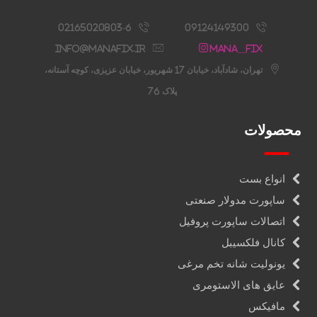
02165020803-6
09124149300
info@manafix.ir
Mana__fix
تهران، شادآباد، خیابان 17 شهریور، خیابان عزیزی، کوچه آستانه،
پلاک 76
محصولات
انواع بست
ساپورت مدولار صنعتی
اتصالات ساپورت پروفیل
کانال فلکسیبل
یونولیت شانه تخم مرغی
عایق های الاستومری
مافیکس