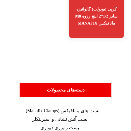
کرپی (یوبولت) گالوانیزه
سایز 1/2*2 اینچ رزوه M8
مانافیکس MANAFIX
دسته‌های محصولات
بست های مانافیکس (Manafix Clamps)
بست آتش نشانی و اسپرینکلر
بست رایزری دیواری