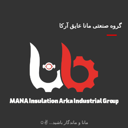
گروه صنعتی مانا عایق آرکا
مانا و ماندگار باشید... ✌️☺️