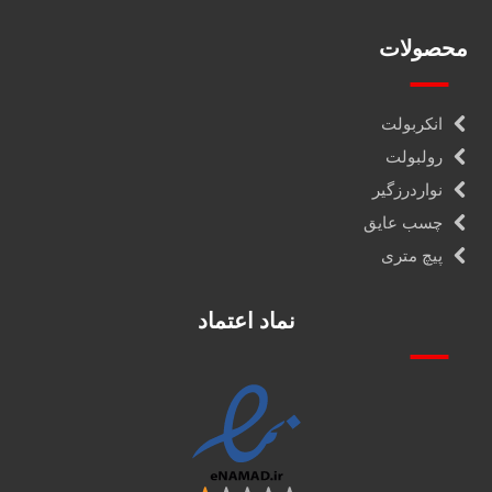
محصولات
انکربولت
رولبولت
نواردرزگیر
چسب عایق
پیچ متری
نماد اعتماد