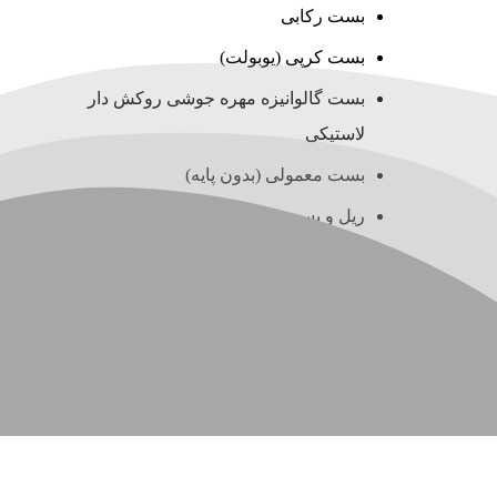
بست رکابی
بست کرپی (یوبولت)
بست گالوانیزه مهره جوشی روکش دار
لاستیکی
بست معمولی (بدون پایه)
ریل و بست چنگالی (سی چنل)