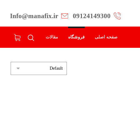
Info@manafix.ir
09124149300
صفحه اصلی
فروشگاه
مقالات