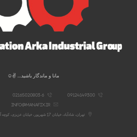
مانا و ماندگار باشید... ✌️☺️
02165020803-6
09124149300
info@manafix.ir
تهران، شادآباد، خیابان 17 شهریور، خیابان عزیزی، کوچه آستانه، پلاک 76