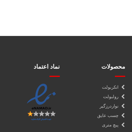
محصولات
نماد اعتماد
انکربولت
رولبولت
نواردرزگیر
چسب عایق
پیچ متری