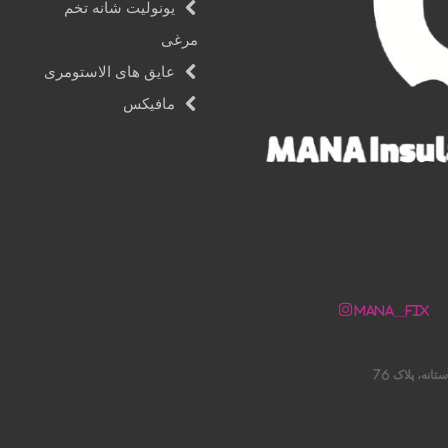
یونولیت شانه تخم
مرغی
عایق های الاستومری
مافیکس
Mana__fix