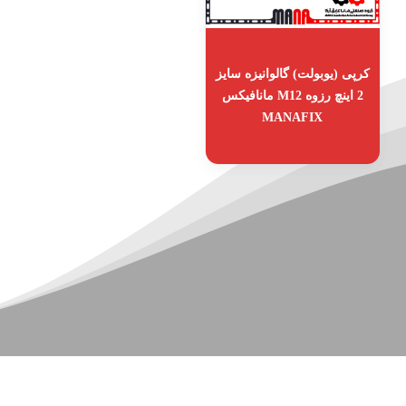
کرپی (یوبولت) گالوانیزه سایز
2 اینچ رزوه M12 مانافیکس
MANAFIX