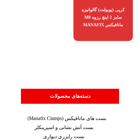
کرپی (یوبولت) گالوانیزه
سایز 2 اینچ رزوه M8
مانافیکس MANAFIX
دسته‌های محصولات
بست های مانافیکس (Manafix Clamps)
بست آتش نشانی و اسپرینکلر
بست رایزری دیواری