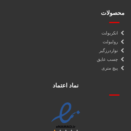
محصولات
انکربولت
رولبولت
نواردرزگیر
چسب عایق
پیچ متری
نماد اعتماد