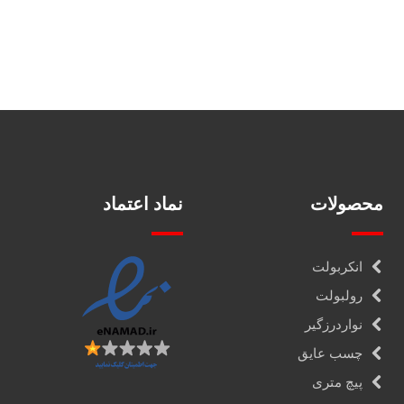
محصولات
نماد اعتماد
انکربولت
رولبولت
نواردرزگیر
چسب عایق
پیچ متری