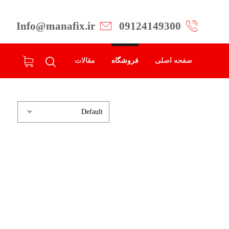
Info@manafix.ir
09124149300
صفحه اصلی
فروشگاه
مقالات