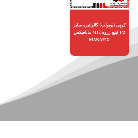
کرپی (یوبولت) گالوانیزه سایز
1/2 اینچ رزوه M12 مانافیکس
MANAFIX