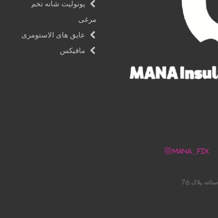
یونولیت شانه تخم
مرغی
عایق های الاستومری
مافیکس
Mana__fix