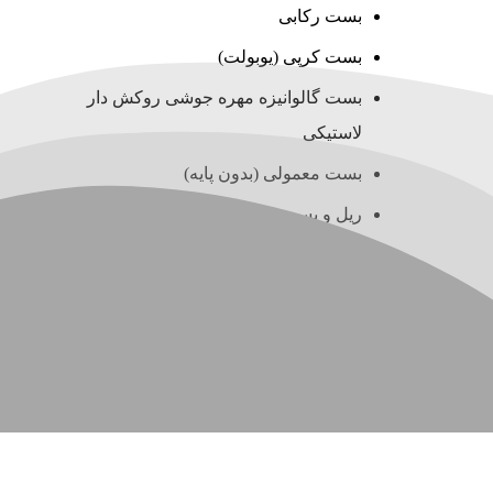
بست رکابی
بست کرپی (یوبولت)
بست گالوانیزه مهره جوشی روکش دار
لاستیکی
بست معمولی (بدون پایه)
ریل و بست چنگالی (سی چنل)