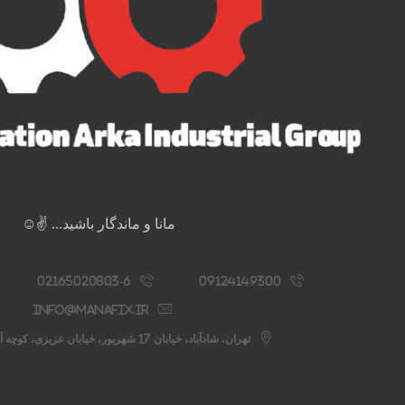
مانا و ماندگار باشید... ✌️☺️
02165020803-6
09124149300
info@manafix.ir
تهران، شادآباد، خیابان 17 شهریور، خیابان عزیزی، کوچه آستانه، پلاک 76