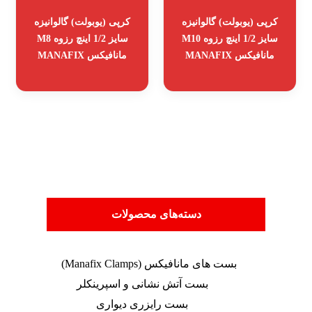
کرپی (یوبولت) گالوانیزه
کرپی (یوبولت) گالوانیزه
سایز 1/2 اینچ رزوه M10
سایز 1/2 اینچ رزوه M8
مانافیکس MANAFIX
مانافیکس MANAFIX
دسته‌های محصولات
بست های مانافیکس (Manafix Clamps)
بست آتش نشانی و اسپرینکلر
بست رایزری دیواری