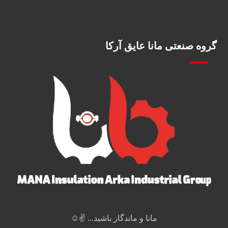
گروه صنعتی مانا عایق آرکا
مانا و ماندگار باشید... ✌️☺️