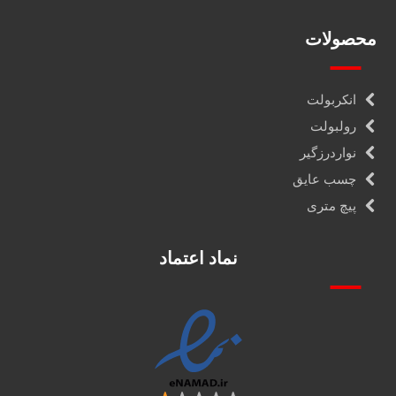
محصولات
انکربولت
رولبولت
نواردرزگیر
چسب عایق
پیچ متری
نماد اعتماد