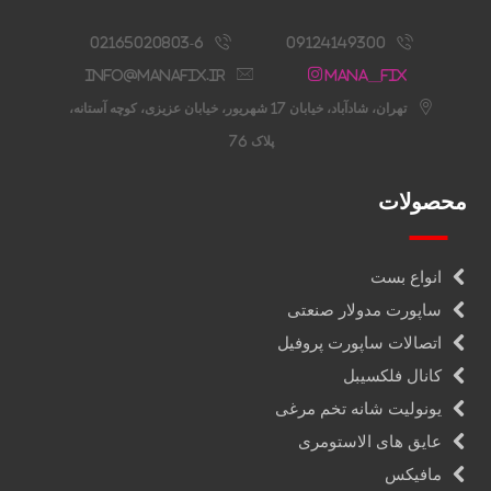
02165020803-6
09124149300
info@manafix.ir
Mana__fix
تهران، شادآباد، خیابان 17 شهریور، خیابان عزیزی، کوچه آستانه،
پلاک 76
محصولات
انواع بست
ساپورت مدولار صنعتی
اتصالات ساپورت پروفیل
کانال فلکسیبل
یونولیت شانه تخم مرغی
عایق های الاستومری
مافیکس