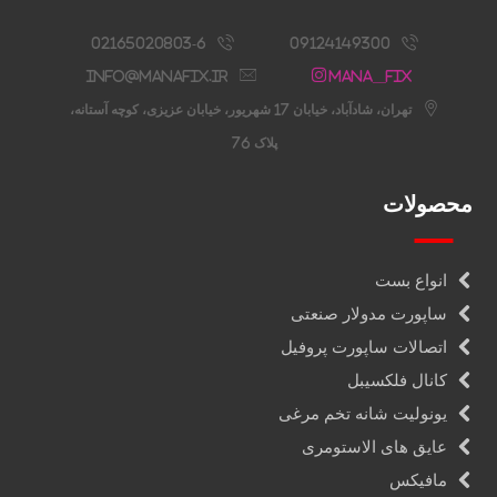
02165020803-6
09124149300
info@manafix.ir
Mana__fix
تهران، شادآباد، خیابان 17 شهریور، خیابان عزیزی، کوچه آستانه،
پلاک 76
محصولات
انواع بست
ساپورت مدولار صنعتی
اتصالات ساپورت پروفیل
کانال فلکسیبل
یونولیت شانه تخم مرغی
عایق های الاستومری
مافیکس