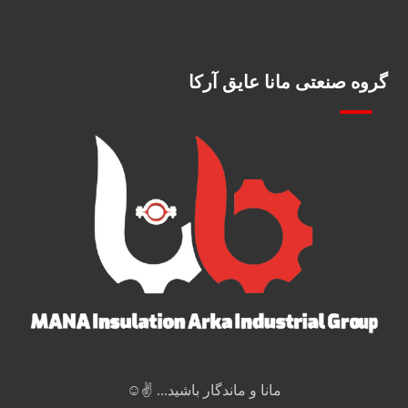
گروه صنعتی مانا عایق آرکا
مانا و ماندگار باشید... ✌️☺️