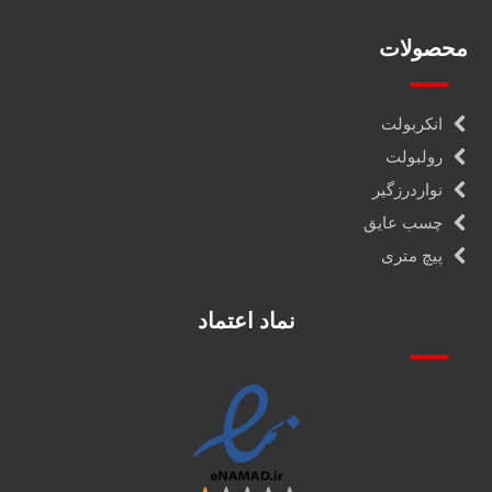
محصولات
انکربولت
رولبولت
نواردرزگیر
چسب عایق
پیچ متری
نماد اعتماد