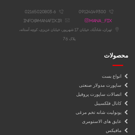
02165020803-6
09124149300
info@manafix.ir
Mana__fix
تهران، شادآباد، خیابان 17 شهریور، خیابان عزیزی، کوچه آستانه،
پلاک 76
محصولات
انواع بست
ساپورت مدولار صنعتی
اتصالات ساپورت پروفیل
کانال فلکسیبل
یونولیت شانه تخم مرغی
عایق های الاستومری
مافیکس