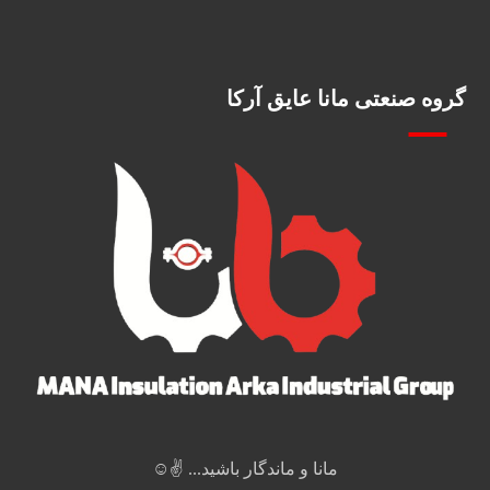
گروه صنعتی مانا عایق آرکا
مانا و ماندگار باشید... ✌️☺️