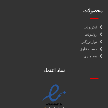
محصولات
انکربولت
رولبولت
نواردرزگیر
چسب عایق
پیچ متری
نماد اعتماد