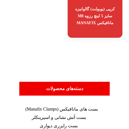
کرپی (یوبولت) گالوانیزه
سایز 5 اینچ رزوه M8
مانافیکس MANAFIX
دسته‌های محصولات
بست های مانافیکس (Manafix Clamps)
بست آتش نشانی و اسپرینکلر
بست رایزری دیواری