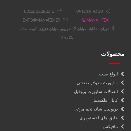
02165020803-6
09124149300
info@manafix.ir
Mana__fix
تهران، شادآباد، خیابان 17 شهریور، خیابان عزیزی، کوچه آستانه،
پلاک 76
محصولات
انواع بست
ساپورت مدولار صنعتی
اتصالات ساپورت پروفیل
کانال فلکسیبل
یونولیت شانه تخم مرغی
عایق های الاستومری
مافیکس