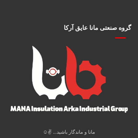
گروه صنعتی مانا عایق آرکا
مانا و ماندگار باشید... ✌️☺️