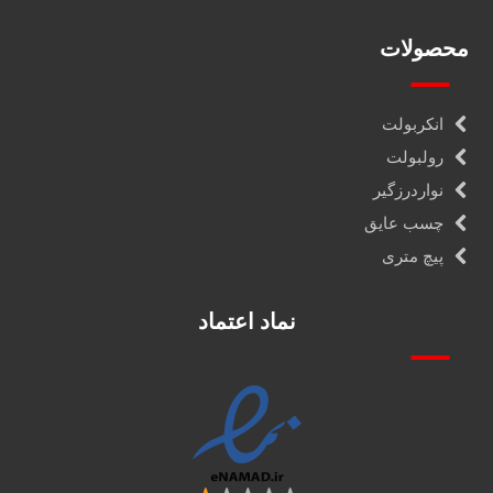
محصولات
انکربولت
رولبولت
نواردرزگیر
چسب عایق
پیچ متری
نماد اعتماد