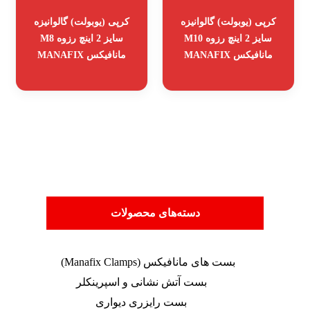
کرپی (یوبولت) گالوانیزه
کرپی (یوبولت) گالوانیزه
سایز 2 اینچ رزوه M10
سایز 2 اینچ رزوه M8
مانافیکس MANAFIX
مانافیکس MANAFIX
دسته‌های محصولات
بست های مانافیکس (Manafix Clamps)
بست آتش نشانی و اسپرینکلر
بست رایزری دیواری