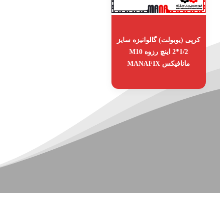
کرپی (یوبولت) گالوانیزه سایز
1/2*2 اینچ رزوه M10
مانافیکس MANAFIX