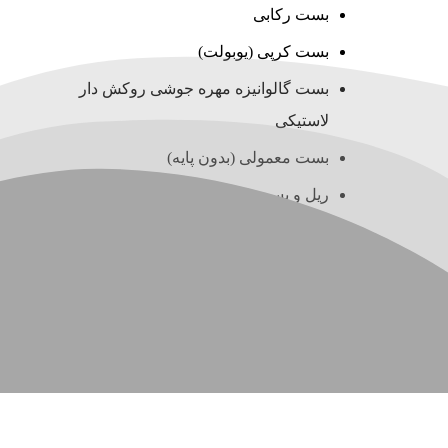
بست رکابی
بست کرپی (یوبولت)
بست گالوانیزه مهره جوشی روکش دار
لاستیکی
بست معمولی (بدون پایه)
ریل و بست چنگالی (سی چنل)