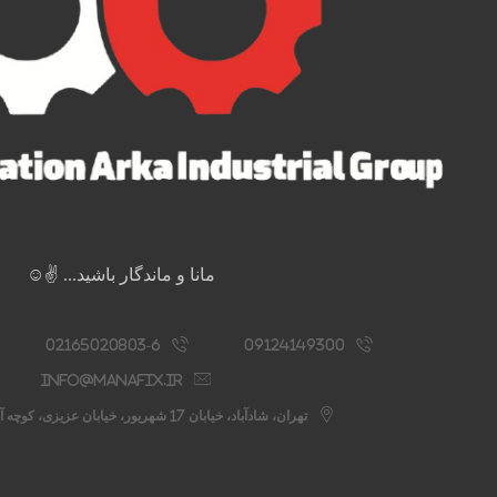
مانا و ماندگار باشید... ✌️☺️
02165020803-6
09124149300
info@manafix.ir
تهران، شادآباد، خیابان 17 شهریور، خیابان عزیزی، کوچه آستانه، پلاک 76