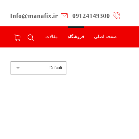
Info@manafix.ir
09124149300
صفحه اصلی
فروشگاه
مقالات