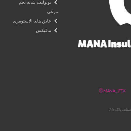
یونولیت شانه تخم
مرغی
عایق های الاستومری
مافیکس
Mana__fix