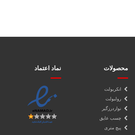
محصولات
نماد اعتماد
انکربولت
رولبولت
نواردرزگیر
چسب عایق
پیچ متری