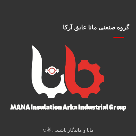
گروه صنعتی مانا عایق آرکا
مانا و ماندگار باشید... ✌️☺️