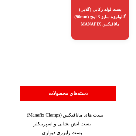
بست لوله رکابی (گلابی)
گالوانیزه سایز 3 اینچ (90mm)
مانافیکس MANAFIX
دسته‌های محصولات
بست های مانافیکس (Manafix Clamps)
بست آتش نشانی و اسپرینکلر
بست رایزری دیواری