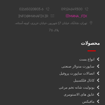
02165020803-6
09124149300
info@manafix.ir
Mana__fix
تهران، شادآباد، خیابان 17 شهریور، خیابان عزیزی، کوچه آستانه،
پلاک 76
محصولات
انواع بست
ساپورت مدولار صنعتی
اتصالات ساپورت پروفیل
کانال فلکسیبل
یونولیت شانه تخم مرغی
عایق های الاستومری
مافیکس