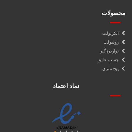
محصولات
انکربولت
رولبولت
نواردرزگیر
چسب عایق
پیچ متری
نماد اعتماد