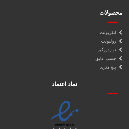
محصولات
انکربولت
رولبولت
نواردرزگیر
چسب عایق
پیچ متری
نماد اعتماد