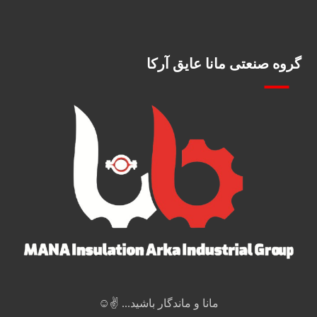
گروه صنعتی مانا عایق آرکا
مانا و ماندگار باشید... ✌️☺️