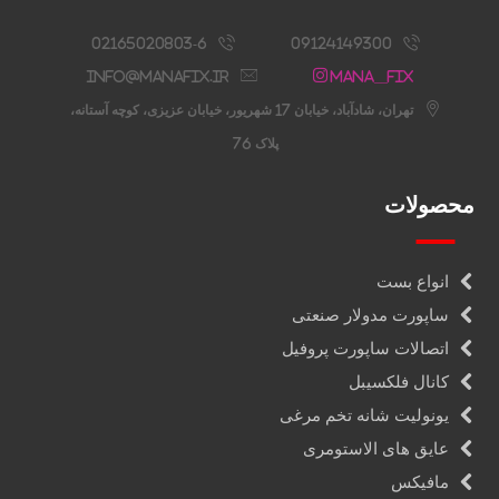
02165020803-6
09124149300
info@manafix.ir
Mana__fix
تهران، شادآباد، خیابان 17 شهریور، خیابان عزیزی، کوچه آستانه،
پلاک 76
محصولات
انواع بست
ساپورت مدولار صنعتی
اتصالات ساپورت پروفیل
کانال فلکسیبل
یونولیت شانه تخم مرغی
عایق های الاستومری
مافیکس