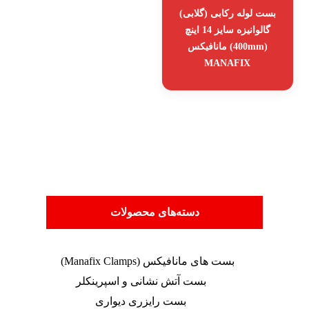
بست لوله رکابی (گلابی)
گالوانیزه سایز 14 اینچ
(400mm) مانافیکس
MANAFIX
دسته‌های محصولات
بست های مانافیکس (Manafix Clamps)
بست آتش نشانی و اسپرینکلر
بست رایزری دیواری