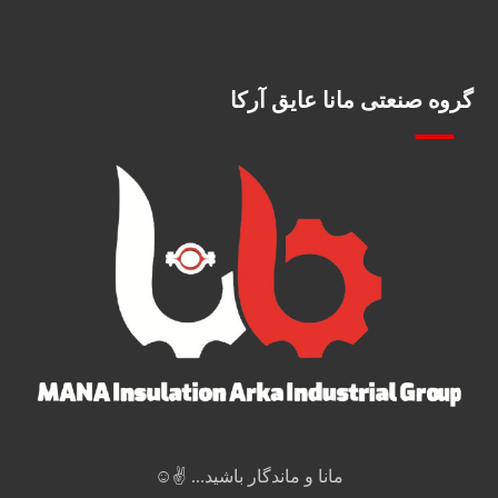
گروه صنعتی مانا عایق آرکا
مانا و ماندگار باشید... ✌️☺️