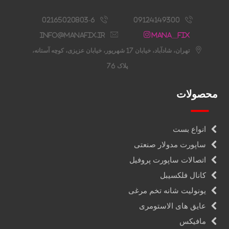
02165020803-6
09124149300
info@manafix.ir
Mana__fix
تهران، شادآباد، خیابان 17 شهریور، خیابان عزیزی، کوچه آستانه،
پلاک 76
محصولات
انواع بست
ساپورت مدولار صنعتی
اتصالات ساپورت پروفیل
کانال فلکسیبل
یونولیت شانه تخم مرغی
عایق های الاستومری
مافیکس