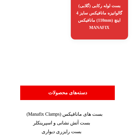
بست لوله رکابی (گلابی)
گالوانیزه مانافیکس سایز 4
اینچ (110mm) مانافیکس
MANAFIX
دسته‌های محصولات
بست های مانافیکس (Manafix Clamps)
بست آتش نشانی و اسپرینکلر
بست رایزری دیواری