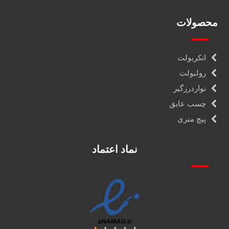
محصولات
انکربولت
رولبولت
نواردرزگیر
چسب عایق
پیچ متری
نماد اعتماد