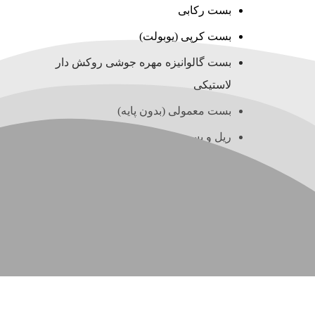
بست رکابی
بست کرپی (یوبولت)
بست گالوانیزه مهره جوشی روکش دار
لاستیکی
بست معمولی (بدون پایه)
ریل و بست چنگالی (سی چنل)