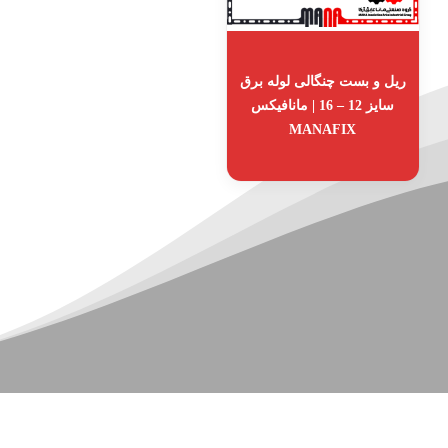
ریل و بست چنگالی لوله برق
سایز 12 – 16 | مانافیکس
MANAFIX