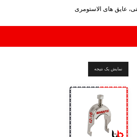
تی، عایق های الاستومری
نمایش یک نتیجه