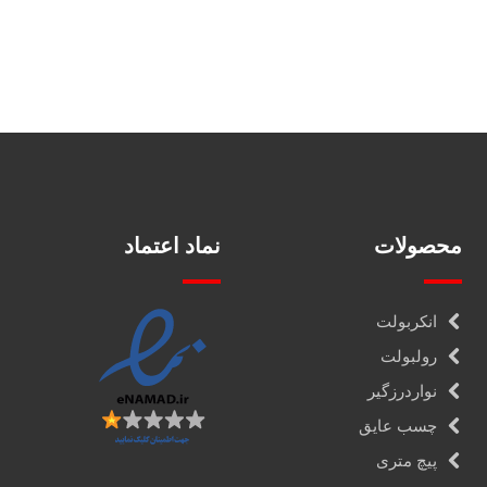
محصولات
نماد اعتماد
انکربولت
رولبولت
نواردرزگیر
چسب عایق
پیچ متری