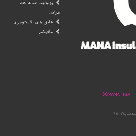
یونولیت شانه تخم
مرغی
عایق های الاستومری
مافیکس
Mana__fix