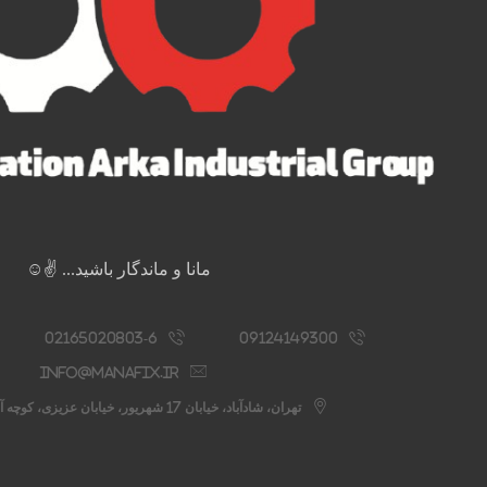
مانا و ماندگار باشید... ✌️☺️
02165020803-6
09124149300
info@manafix.ir
تهران، شادآباد، خیابان 17 شهریور، خیابان عزیزی، کوچه آستانه، پلاک 76