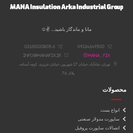
مانا و ماندگار باشید... ✌️☺️
02165020803-6
09124149300
info@manafix.ir
Mana__fix
تهران، شادآباد، خیابان 17 شهریور، خیابان عزیزی، کوچه آستانه،
پلاک 76
محصولات
انواع بست
ساپورت مدولار صنعتی
اتصالات ساپورت پروفیل