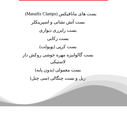
بست های مانافیکس (Manafix Clamps)
بست آتش نشانی و اسپرینکلر
بست رایزری دیواری
بست رکابی
بست کرپی (یوبولت)
بست گالوانیزه مهره جوشی روکش دار
لاستیکی
بست معمولی (بدون پایه)
ریل و بست چنگالی (سی چنل)