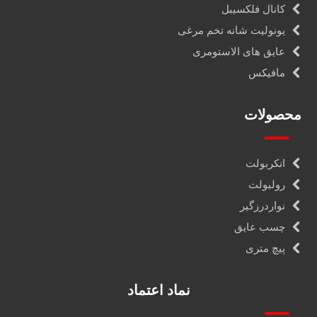
کانال فلکسیبل
یونولیت شانه تخم مرغی
عایق های الاستومری
مافیکس
محصولات
انکربولت
رولبولت
نواردرزگیر
چسب عایق
پیچ متری
نماد اعتماد