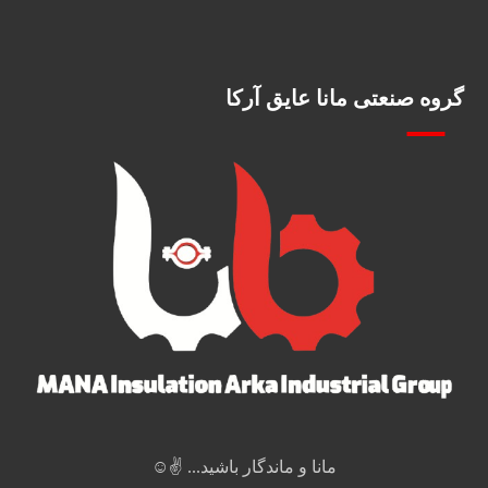
گروه صنعتی مانا عایق آرکا
مانا و ماندگار باشید... ✌️☺️