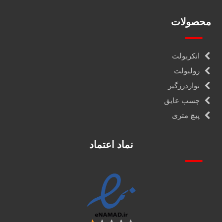
محصولات
انکربولت
رولبولت
نواردرزگیر
چسب عایق
پیچ متری
نماد اعتماد