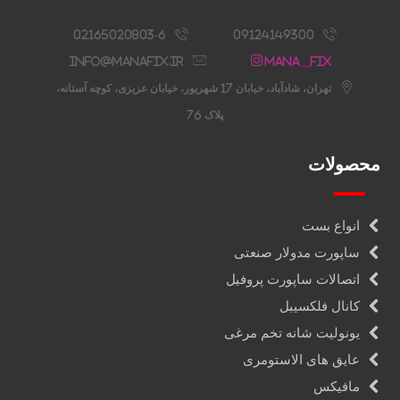
02165020803-6
09124149300
info@manafix.ir
Mana__fix
تهران، شادآباد، خیابان 17 شهریور، خیابان عزیزی، کوچه آستانه،
پلاک 76
محصولات
انواع بست
ساپورت مدولار صنعتی
اتصالات ساپورت پروفیل
کانال فلکسیبل
یونولیت شانه تخم مرغی
عایق های الاستومری
مافیکس