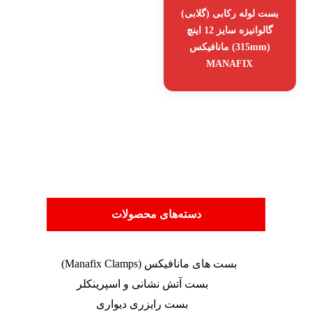
بست لوله رکابی (گلابی)
گالوانیزه سایز 12 اینچ
(315mm) مانافیکس
MANAFIX
دسته‌های محصولات
بست های مانافیکس (Manafix Clamps)
بست آتش نشانی و اسپرینکلر
بست رایزری دیواری