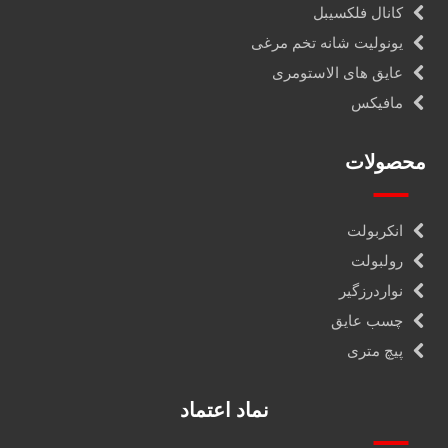
کانال فلکسیبل
یونولیت شانه تخم مرغی
عایق های الاستومری
مافیکس
محصولات
انکربولت
رولبولت
نواردرزگیر
چسب عایق
پیچ متری
نماد اعتماد