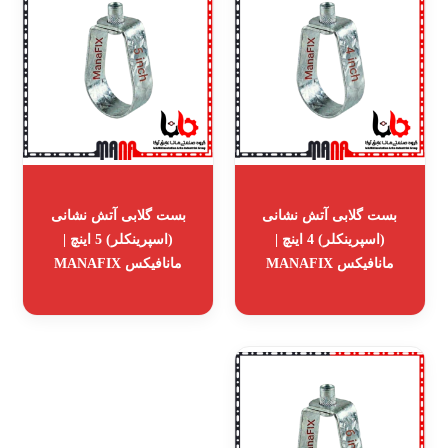
بست گلابی آتش نشانی
بست گلابی آتش نشانی
(اسپرینکلر) 4 اینچ |
(اسپرینکلر) 5 اینچ |
مانافیکس MANAFIX
مانافیکس MANAFIX