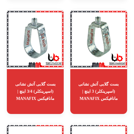
بست گلابی آتش نشانی
بست گلابی آتش نشانی
(اسپرینکلر) 3 اینچ |
(اسپرینکلر) 3/4 اینچ |
مانافیکس MANAFIX
مانافیکس MANAFIX