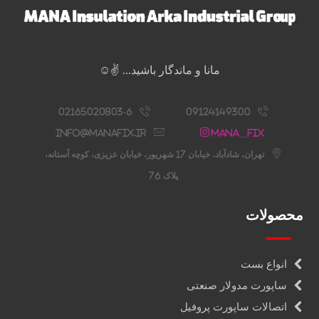
مانا و ماندگار باشید... ✌️☺️
02165020803-6
09124149300
info@manafix.ir
Mana__fix
تهران، شادآباد، خیابان 17 شهریور، خیابان عزیزی، کوچه آستانه،
پلاک 76
محصولات
انواع بست
ساپورت مدولار صنعتی
اتصالات ساپورت پروفیل