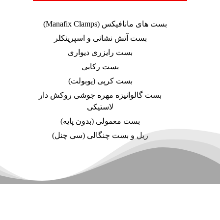
بست های مانافیکس (Manafix Clamps)
بست آتش نشانی و اسپرینکلر
بست رایزری دیواری
بست رکابی
بست کرپی (یوبولت)
بست گالوانیزه مهره جوشی روکش دار
لاستیکی
بست معمولی (بدون پایه)
ریل و بست چنگالی (سی چنل)