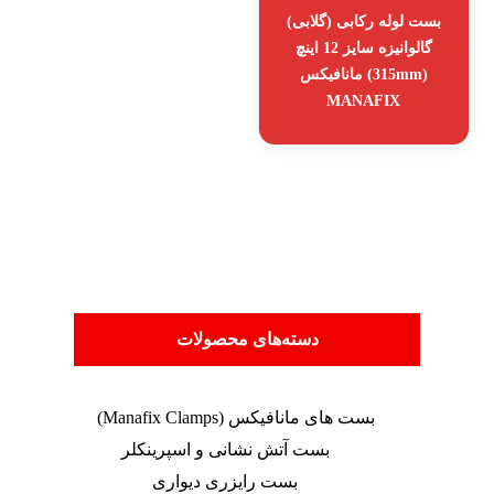
بست لوله رکابی (گلابی)
گالوانیزه سایز 12 اینچ
(315mm) مانافیکس
MANAFIX
دسته‌های محصولات
بست های مانافیکس (Manafix Clamps)
بست آتش نشانی و اسپرینکلر
بست رایزری دیواری