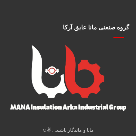
گروه صنعتی مانا عایق آرکا
مانا و ماندگار باشید... ✌️☺️