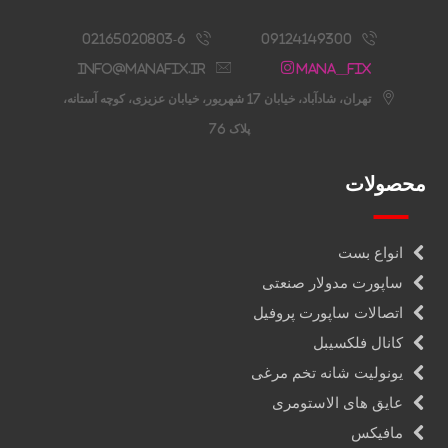
02165020803-6
09124149300
info@manafix.ir
Mana__fix
تهران، شادآباد، خیابان 17 شهریور، خیابان عزیزی، کوچه آستانه،
پلاک 76
محصولات
انواع بست
ساپورت مدولار صنعتی
اتصالات ساپورت پروفیل
کانال فلکسیبل
یونولیت شانه تخم مرغی
عایق های الاستومری
مافیکس