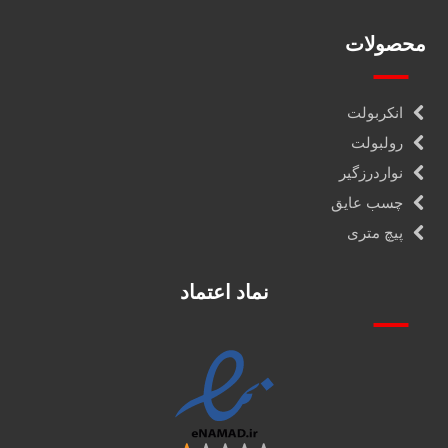
محصولات
انکربولت
رولبولت
نواردرزگیر
چسب عایق
پیچ متری
نماد اعتماد